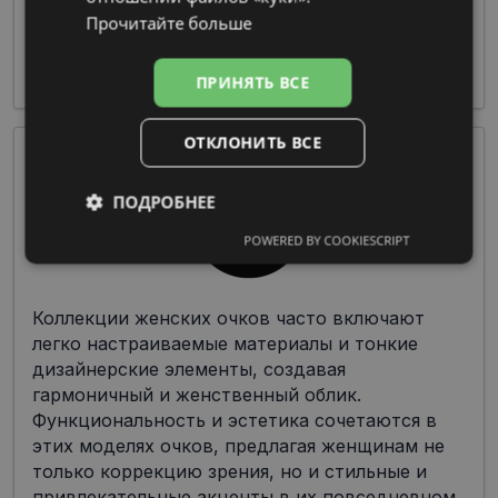
при изготовлении оправы, что делает их
Прочитайте больше
чрезвычайно популярными среди дизайнеров
и производителей.
ПРИНЯТЬ ВСЕ
ОТКЛОНИТЬ ВСЕ
ПОДРОБНЕЕ
POWERED BY COOKIESCRIPT
Обязательные
Аналитические
Коллекции женских очков часто включают
Целевые
Функциональные
легко настраиваемые материалы и тонкие
дизайнерские элементы, создавая
гармоничный и женственный облик.
Функциональность и эстетика сочетаются в
Неклассифицированные
этих моделях очков, предлагая женщинам не
только коррекцию зрения, но и стильные и
привлекательные акценты в их повседневном