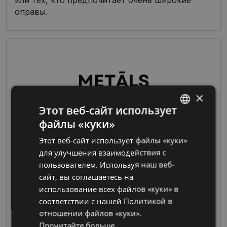
или тех, кто предпочитает очень широкие
оправы.
×
Этот веб-сайт использует
файлы «куки»
Металлические оправы обычно легче, прочнее
LATVIAN
и гибче, чем пластиковые варианты,
Этот веб-сайт использует файлы «куки»
RUSSIAN
предоставляя больше возможностей для
для улучшения взаимодействия с
персонализации подгонки оправы и
пользователем. Используя наш веб-
обеспечивая пользователям индивидуальный и
сайт, вы соглашаетесь на
настраиваемый опыт. Нержавеющая сталь,
использование всех файлов «куки» в
сплавы с никелем или титан часто
соответствии с нашей Политикой в ​​
используются при производстве оправ,
отношении файлов «куки».
обеспечивая прочность в сочетании со
Прочитайте больше