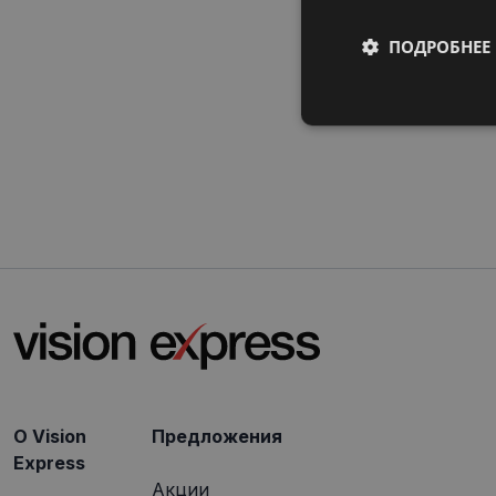
ПОДРОБНЕЕ
Обязательные
Обязател
Обязательные файлы
учетной записью. В
Название
shipping_country
O Vision
Предложения
_tt_enable_cookie
Express
Акции
csrftoken