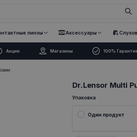
ikalā
онтактные линзы
Аксессуары
Слухо
Акции
Магазины
100% Гаранти
нзами
Dr.Lensor Multi 
Упаковка
Один продукт