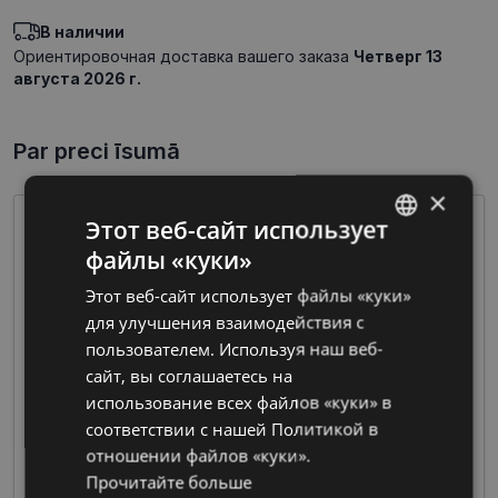
В наличии
Ориентировочная доставка вашего заказа
Четверг 13
августа 2026 г.
Par preci īsumā
×
Этот веб-сайт использует
файлы «куки»
LATVIAN
Этот веб-сайт использует файлы «куки»
RUSSIAN
для улучшения взаимодействия с
пользователем. Используя наш веб-
сайт, вы соглашаетесь на
Очки из пластмассы предлагают широкие
использование всех файлов «куки» в
возможности по цветовой гамме и дизайну
соответствии с нашей Политикой в ​​
при изготовлении оправы, что делает их
отношении файлов «куки».
чрезвычайно популярными среди дизайнеров
Прочитайте больше
и производителей.