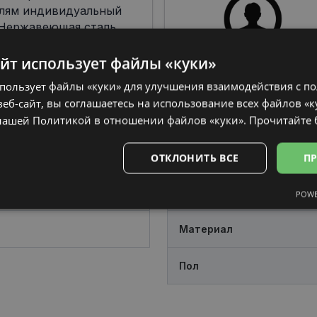
елям индивидуальный
 Нержавеющая сталь,
итан часто
водстве оправ,
айт использует файлы «куки»
в сочетании со
спользует файлы «куки» для улучшения взаимодействия с п
еб-сайт, вы соглашаетесь на использование всех файлов «к
нашей Политикой в ​​отношении файлов «куки».
Прочитайте
ОТКЛОНИТЬ ВСЕ
ПР
Цвет
POWE
Аналитические
Целевые
Функциональные
Неклас
Материал
Пол
ьные
Аналитические
Целевые
Функциональные
Неклассифиц