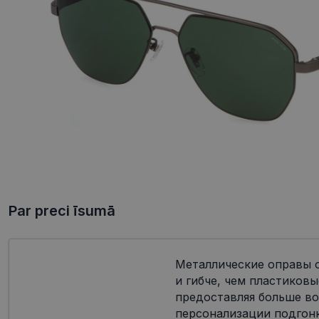
Par preci īsumā
Металлические оправы о
и гибче, чем пластиковы
предоставляя больше в
персонализации подгон