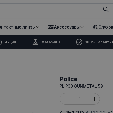
ikalā
онтактные линзы
Аксессуары
Слухо
Акции
Магазины
100% Гаранти
Police
PL P30 GUNMETAL 59
€ 151.20
-