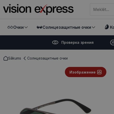
Meklēt visā ve
Очки
Солнцезащитные очки
К
Проверка зрения
Sākums
Солнцезащитные очки
Изображение