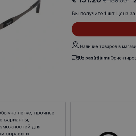
€ 189.00
Вы получите
1
шт
Цена за
Наличие товаров в магаз
Uz pasūtījumu
Ориентиров
бычно легче, прочнее
е варианты,
озможностей для
ки оправы и