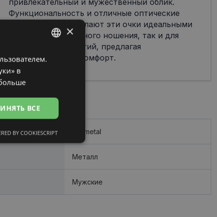
привлекательный и мужественный облик.
Функциональность и отличные оптические
характеристики делают эти очки идеальными
×
как для повседневного ношения, так и для
специальных событий, предлагая
современность и комфорт.
ользователем.
LATVIAN
уки» в
RUSSIAN
 больше
ИНЯТЬ ВСЕ
gunmetal
RED BY COOKIESCRIPT
сифицированные
Металл
Мужские
ированные