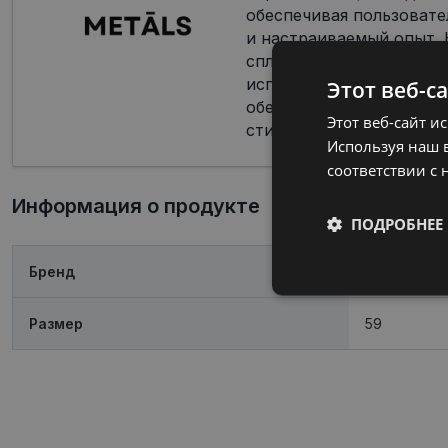
обеспечивая пользоват
и настраиваемый опыт.
сплавы с никелем или т
используются при произ
Этот веб-с
обеспечивая прочность 
Этот веб-сайт и
стильным дизайном.
Используя наш в
соответствии с 
Информация о продукте
ПОДРОБНЕЕ
Бренд
POLICE
Обязательные
Размер
59
Обязател