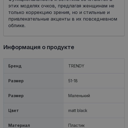
этих моделях очков, предлагая женщинам не
только коррекцию зрения, но и стильные и
привлекательные акценты в их повседневном
облике.
Обязательные
Аналитические
Целевые
Функциональные
Информация о продукте
Неклассифицированные
Обязательные файлы «куки» позволяют
выполнять основные функции веб-сайта, такие
Бренд
TRENDY
как вход в систему и управление учетной
записью. Веб-сайт не может использоваться
должным образом без обязательных файлов
Размер
51-18
«куки».
Провайдер /
Срок
Название
Описание
Домен
действия
Размер
Mаленький
shipping_country
visionexpress.lv
1 год
Цвет
matt black
_tt_enable_cookie
.visionexpress.lv
2 месяца
Šis sīkfails 
4 недели
izmantots, l
atcerētos
lietotāja
Материал
Пластик
preference