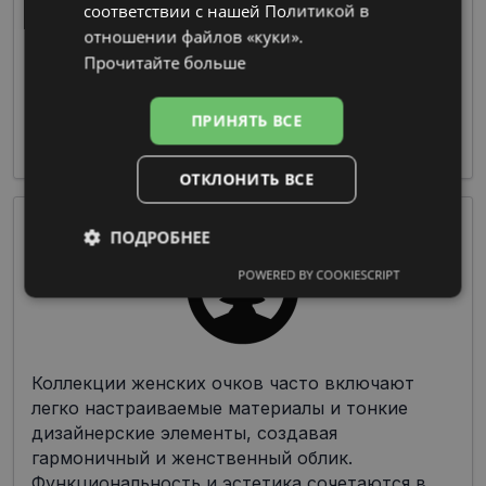
соответствии с нашей Политикой в ​​
отношении файлов «куки».
Очки из пластмассы предлагают широкие
Прочитайте больше
возможности по цветовой гамме и дизайну
при изготовлении оправы, что делает их
чрезвычайно популярными среди дизайнеров
ПРИНЯТЬ ВСЕ
и производителей.
ОТКЛОНИТЬ ВСЕ
ПОДРОБНЕЕ
POWERED BY COOKIESCRIPT
Обязательные
Аналитические
Целевые
Функциональные
Коллекции женских очков часто включают
легко настраиваемые материалы и тонкие
дизайнерские элементы, создавая
Неклассифицированные
гармоничный и женственный облик.
Функциональность и эстетика сочетаются в