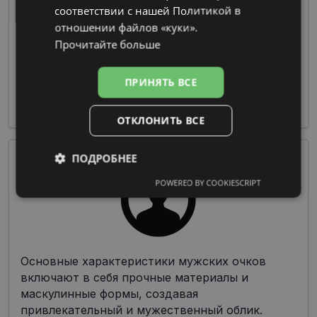
соответствии с нашей Политикой в ​​
отношении файлов «куки».
Очки из пластмассы предлагают широкие
Прочитайте больше
возможности по цветовой гамме и дизайну
при изготовлении оправы, что делает их
ПРИНЯТЬ ВСЕ
чрезвычайно популярными среди дизайнеров
и производителей.
ОТКЛОНИТЬ ВСЕ
ПОДРОБНЕЕ
POWERED BY COOKIESCRIPT
Обязательные
Аналитические
Целевые
Функциональные
Основные характеристики мужских очков
включают в себя прочные материалы и
маскулинные формы, создавая
Неклассифицированные
привлекательный и мужественный облик.