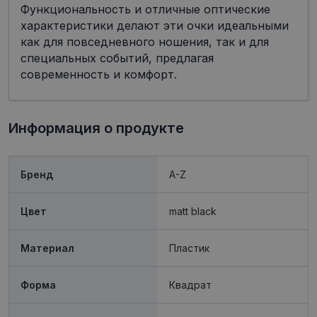
Функциональность и отличные оптические
характеристики делают эти очки идеальными
как для повседневного ношения, так и для
специальных событий, предлагая
современность и комфорт.
Обязательные
Аналитические
Целевые
Функциональные
Неклассифицированные
Информация о продукте
Обязательные файлы «куки» позволяют
выполнять основные функции веб-сайта, такие
как вход в систему и управление учетной
Бренд
A-Z
записью. Веб-сайт не может использоваться
должным образом без обязательных файлов
«куки».
Цвет
matt black
Провайдер /
Срок
Название
Описание
Домен
действия
Материал
Пластик
shipping_country
visionexpress.lv
1 год
_tt_enable_cookie
.visionexpress.lv
2 месяца
Šis sīkfails 
Форма
Квадрат
4 недели
izmantots, l
atcerētos
lietotāja
preference