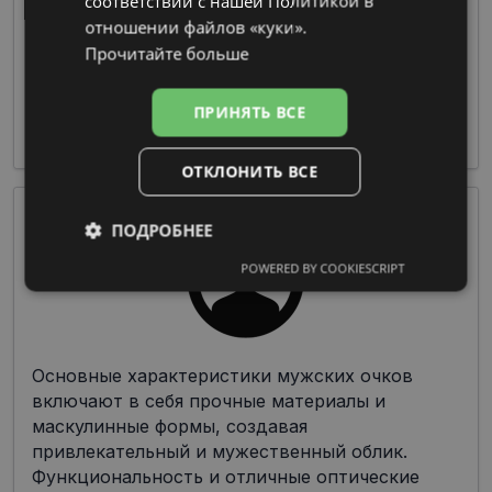
соответствии с нашей Политикой в ​​
отношении файлов «куки».
Очки из пластмассы предлагают широкие
возможности по цветовой гамме и дизайну
Прочитайте больше
при изготовлении оправы, что делает их
чрезвычайно популярными среди дизайнеров
ПРИНЯТЬ ВСЕ
и производителей.
ОТКЛОНИТЬ ВСЕ
ПОДРОБНЕЕ
POWERED BY COOKIESCRIPT
Обязательные
Аналитические
Целевые
Функциональные
Основные характеристики мужских очков
включают в себя прочные материалы и
маскулинные формы, создавая
Неклассифицированные
привлекательный и мужественный облик.
Функциональность и отличные оптические