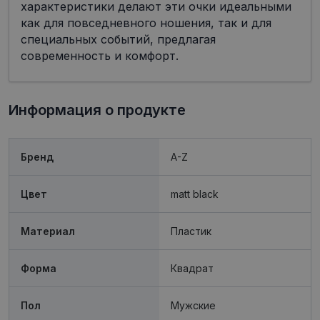
характеристики делают эти очки идеальными
как для повседневного ношения, так и для
специальных событий, предлагая
современность и комфорт.
Обязательные
Аналитические
Целевые
Функциональные
Информация о продукте
Неклассифицированные
Обязательные файлы «куки» позволяют
выполнять основные функции веб-сайта, такие
Бренд
A-Z
как вход в систему и управление учетной
записью. Веб-сайт не может использоваться
должным образом без обязательных файлов
Цвет
matt black
«куки».
Провайдер /
Срок
Название
Описание
Домен
действия
Материал
Пластик
shipping_country
visionexpress.lv
1 год
Форма
Квадрат
_tt_enable_cookie
.visionexpress.lv
2 месяца
Šis sīkfails 
4 недели
izmantots, l
atcerētos
lietotāja
Пол
Мужские
preference