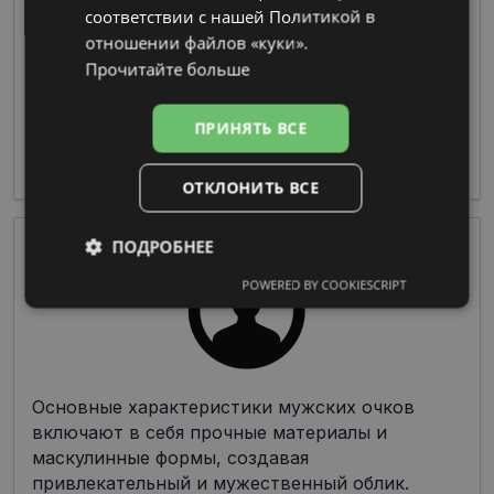
соответствии с нашей Политикой в ​​
отношении файлов «куки».
Очки из пластмассы предлагают широкие
Прочитайте больше
возможности по цветовой гамме и дизайну
при изготовлении оправы, что делает их
ПРИНЯТЬ ВСЕ
чрезвычайно популярными среди дизайнеров
и производителей.
ОТКЛОНИТЬ ВСЕ
ПОДРОБНЕЕ
POWERED BY COOKIESCRIPT
Обязательные
Аналитические
Целевые
Функциональные
Основные характеристики мужских очков
включают в себя прочные материалы и
маскулинные формы, создавая
Неклассифицированные
привлекательный и мужественный облик.