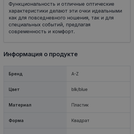
Функциональность и отличные оптические
характеристики делают эти очки идеальными
как для повседневного ношения, так и для
специальных событий, предлагая
современность и комфорт.
Обязательные
Аналитические
Целевые
Функциональные
Неклассифицированные
Информация о продукте
Обязательные файлы «куки» позволяют
выполнять основные функции веб-сайта, такие
как вход в систему и управление учетной
Бренд
A-Z
записью. Веб-сайт не может использоваться
должным образом без обязательных файлов
«куки».
Цвет
blk/blue
Провайдер /
Срок
Название
Описание
Домен
действия
Материал
Пластик
shipping_country
visionexpress.lv
1 год
_tt_enable_cookie
.visionexpress.lv
2 месяца
Šis sīkfails 
Форма
Квадрат
4 недели
izmantots, l
atcerētos
lietotāja
preference