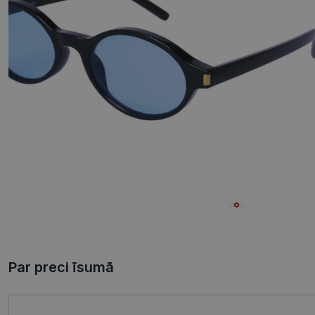
Par preci īsumā