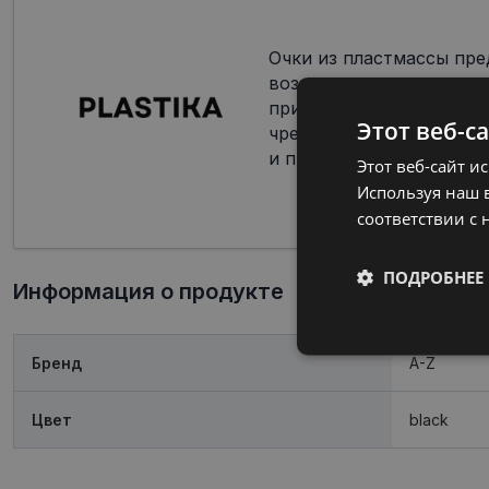
Очки из пластмассы пр
возможности по цветов
при изготовлении оправ
Этот веб-с
чрезвычайно популярны
и производителей.
Этот веб-сайт и
Используя наш в
соответствии с 
ПОДРОБНЕЕ
Информация о продукте
Обязательные
Бренд
A-Z
Цвет
black