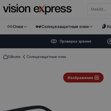
Meklēt visā ve
Очки
Солнцезащитные очки
К
Проверка зрения
Sākums
Солнцезащитные очки
Изображение