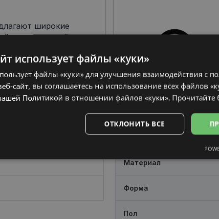
едлагают широкие
ой гамме и дизайну
ы, что делает их
айт использует файлы «куки»
ми среди дизайнеров
спользует файлы «куки» для улучшения взаимодействия с п
еб-сайт, вы соглашаетесь на использование всех файлов «к
нашей Политикой в ​​отношении файлов «куки».
Прочитайте
ОТКЛОНИТЬ ВСЕ
ПР
POWE
Аналитические
Целевые
Функциональные
Неклас
Материал
Форма
Пол