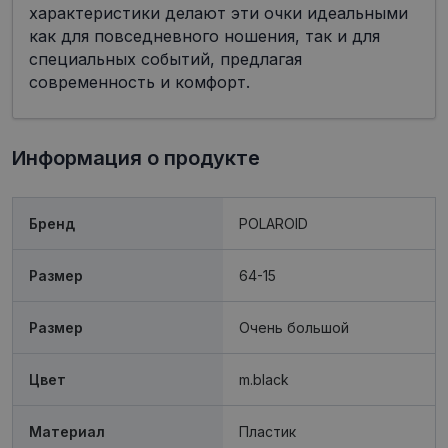
характеристики делают эти очки идеальными
как для повседневного ношения, так и для
специальных событий, предлагая
современность и комфорт.
Обязательные
Аналитические
Целевые
Функциональные
Информация о продукте
Неклассифицированные
Обязательные файлы «куки» позволяют
выполнять основные функции веб-сайта, такие
Бренд
POLAROID
как вход в систему и управление учетной
записью. Веб-сайт не может использоваться
должным образом без обязательных файлов
Размер
64-15
«куки».
Провайдер /
Срок
Название
Описание
Домен
действия
Размер
Oчень большой
shipping_country
visionexpress.lv
1 год
Цвет
m.black
_tt_enable_cookie
.visionexpress.lv
2 месяца
Šis sīkfails 
4 недели
izmantots, l
atcerētos
lietotāja
Материал
Пластик
preference