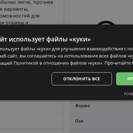
бычно легче, прочнее
е варианты,
озможностей для
ки оправы и
елям индивидуальный
 Нержавеющая сталь,
айт использует файлы «куки»
итан часто
спользует файлы «куки» для улучшения взаимодействия с п
водстве оправ,
еб-сайт, вы соглашаетесь на использование всех файлов «к
в сочетании со
нашей Политикой в ​​отношении файлов «куки».
Прочитайте
ОТКЛОНИТЬ ВСЕ
ПР
POWE
Аналитические
Целевые
Функциональные
Неклас
Форма
Пол