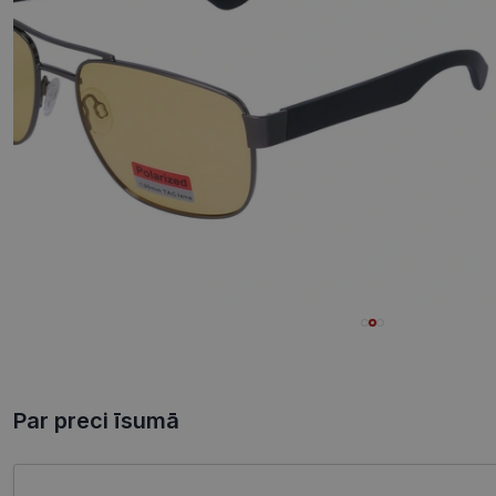
Par preci īsumā