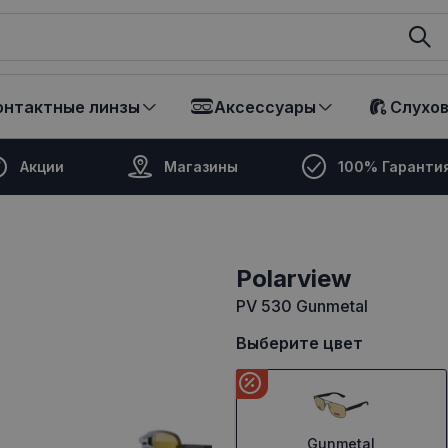
ikalā
онтактные линзы
Аксессуары
Слухо
Акции
Магазины
100% Гаранти
polarview
PV 530 Gunmetal
Выберите цвет
Gunmetal