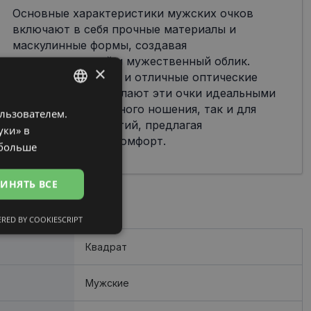
Основные характеристики мужских очков
включают в себя прочные материалы и
маскулинные формы, создавая
привлекательный и мужественный облик.
×
Функциональность и отличные оптические
характеристики делают эти очки идеальными
как для повседневного ношения, так и для
ользователем.
LATVIAN
специальных событий, предлагая
уки» в
RUSSIAN
современность и комфорт.
 больше
ИНЯТЬ ВСЕ
RED BY COOKIESCRIPT
сифицированные
Квадрат
Мужские