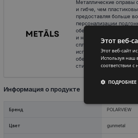
Металлические оправы о
и гибче, чем пластиковы
предоставляя больше в
персонализации подгон
обеспечивая пользоват
и настраиваемый опыт.
Этот веб-с
сплавы с никелем или т
Этот веб-сайт и
используются при произ
Используя наш в
обеспечивая прочность 
соответствии с 
стильным дизайном.
ПОДРОБНЕЕ
Информация о продукте
Обязательные
Бренд
POLARVIEW
Цвет
gunmetal