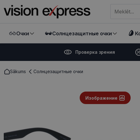
Meklēt visā ve
Очки
Солнцезащитные очки
К
Проверка зрения
Sākums
Солнцезащитные очки
Изображение