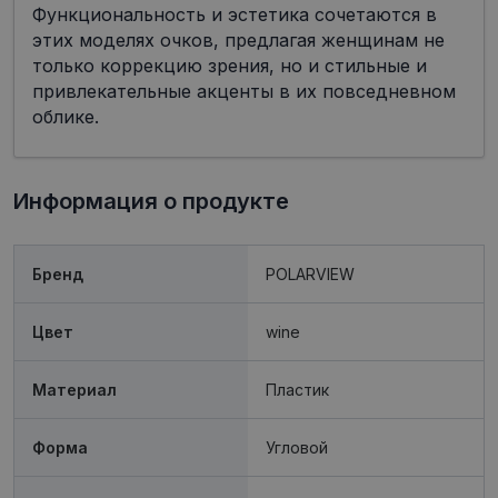
Функциональность и эстетика сочетаются в
этих моделях очков, предлагая женщинам не
только коррекцию зрения, но и стильные и
привлекательные акценты в их повседневном
облике.
Обязательные
Аналитические
Целевые
Функциональные
Неклассифицированные
Информация о продукте
Обязательные файлы «куки» позволяют
выполнять основные функции веб-сайта, такие
как вход в систему и управление учетной
Бренд
POLARVIEW
записью. Веб-сайт не может использоваться
должным образом без обязательных файлов
«куки».
Цвет
wine
Провайдер /
Срок
Название
Описание
Домен
действия
Материал
Пластик
shipping_country
visionexpress.lv
1 год
_tt_enable_cookie
.visionexpress.lv
2 месяца
Šis sīkfails 
Форма
Угловой
4 недели
izmantots, l
atcerētos
lietotāja
preference