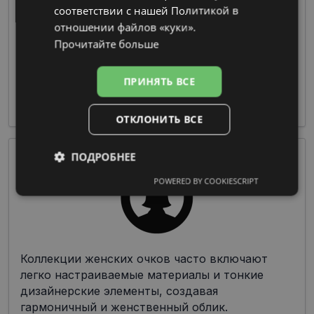
соответствии с нашей Политикой в ​​
отношении файлов «куки».
Очки из пластмассы предлагают широкие
Прочитайте больше
возможности по цветовой гамме и дизайну
при изготовлении оправы, что делает их
ПРИНЯТЬ ВСЕ
чрезвычайно популярными среди дизайнеров
и производителей.
ОТКЛОНИТЬ ВСЕ
ПОДРОБНЕЕ
POWERED BY COOKIESCRIPT
Обязательные
Аналитические
Целевые
Функциональные
Коллекции женских очков часто включают
легко настраиваемые материалы и тонкие
дизайнерские элементы, создавая
Неклассифицированные
гармоничный и женственный облик.