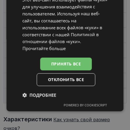
RUSSIAN
Размер
Средний
для улучшения взаимодействия с
пользователем. Используя наш веб-
сайт, вы соглашаетесь на
Цвет
black
использование всех файлов «куки» в
соответствии с нашей Политикой в ​​
Материал
Пластик
отношении файлов «куки».
Прочитайте больше
Форма
Oвал / Круглый
ПРИНЯТЬ ВСЕ
Пол
Мужские
ОТКЛОНИТЬ ВСЕ
Ширина линзы, mm
43
ПОДРОБНЕЕ
Переносица, mm
27
POWERED BY COOKIESCRIPT
Обязательные
Аналитические
Характеристики
Как узнать свой размер
очков?