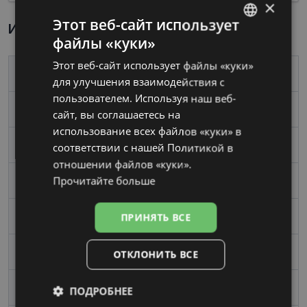
×
Этот веб-сайт использует
Информация о продукте
файлы «куки»
LATVIAN
Этот веб-сайт использует файлы «куки»
RUSSIAN
Бренд
BENETTON
для улучшения взаимодействия с
пользователем. Используя наш веб-
Размер
51-20
сайт, вы соглашаетесь на
использование всех файлов «куки» в
Размер
Средний
соответствии с нашей Политикой в ​​
отношении файлов «куки».
Прочитайте больше
Цвет
matt green
ПРИНЯТЬ ВСЕ
Материал
Металл
Форма
Oвал / Круглый
ОТКЛОНИТЬ ВСЕ
Пол
Мужские
ПОДРОБНЕЕ