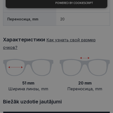
POWERED BY COOKIESCRIPT
Обязательные
Аналитические
Ширина линзы, mm
51
Переносица, mm
20
Целевые
Функциональные
Характеристики
Как узнать свой размер
Неклассифицированные
очков?
Обязательные
Аналитические
51 mm
20 mm
Целевые
Функциональные
Ширина линзы, mm
Переносица, mm
Неклассифицированные
Biežāk uzdotie jautājumi
Обязательные файлы «куки» позволяют
выполнять основные функции веб-сайта, такие
как вход в систему и управление учетной