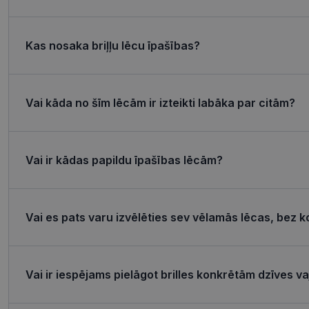
csrftoken
Kas nosaka briļļu lēcu īpašības?
CookieScriptConse
Vai kāda no šīm lēcām ir izteikti labāka par citām?
Название
Пров
Vai ir kādas papildu īpašības lēcām?
Название
Название
ttcsid_CQJIS6BC7
Дом
ttcsid
__kla_id
SM
.c.cla
Vai es pats varu izvēlēties sev vēlamās lēcas, bez k
MUID
_clck
Micro
Corp
.clari
_ga_4GQS506X8M
MUID
Micro
Vai ir iespējams pielāgot brilles konkrētām dzīves 
Corp
_ga
.bing