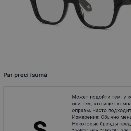
Par preci īsumā
Может подойти тем, у к
или тем, кто ищет комп
оправы. Часто подходит
Измерение: Обычно мен
Некоторые бренды пред
"petite" или "slim fit" дл