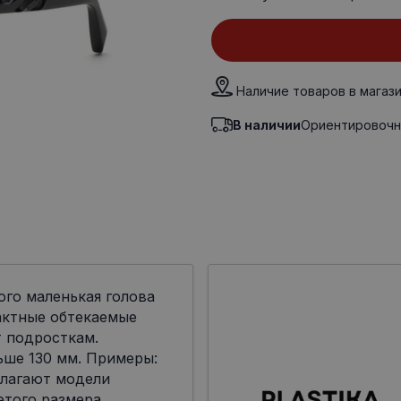
Наличие товаров в магаз
В наличии
Ориентировочн
ого маленькая голова
актные обтекаемые
 подросткам.
ьше 130 мм. Примеры:
лагают модели
я этого размера.