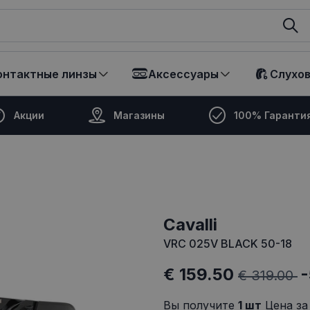
ikalā
онтактные линзы
Аксессуары
Слухо
Акции
Магазины
100% Гаранти
cavalli
VRC 025V BLACK 50-18
€ 159.50
€ 319.00
Вы получите
1
шт
Цена за