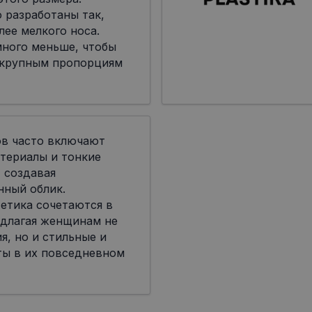
 разработаны так,
лее мелкого носа.
много меньше, чтобы
 крупным пропорциям
ов часто включают
териалы и тонкие
 создавая
нный облик.
етика сочетаются в
едлагая женщинам не
я, но и стильные и
ты в их повседневном