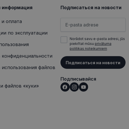
я информация
Подписаться на новости
Пожалуйста, введите свой а
 и оплата
ии по эксплуатации
Norādot savu e-pasta adresi, jūs
пользования
piekrītat mūsu
privātuma
politikas noteikumiem
 конфиденциальности
Подписаться на новости
 использования файлов
Подписывайся
и файлов «куки»