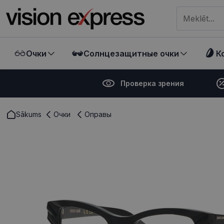
Meklēt visā ve
Очки
Солнцезащитные очки
К
Проверка зрения
Sākums
Очки
Оправы