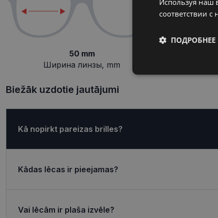
Используя наш в
соответствии с 
ПОДРОБНЕЕ
50 mm
Ширина линзы, mm
П
Обязательные
Biežāk uzdotie jautājumi
Kā nopirkt pareizas brilles?
Обязател
Обязательные файлы
учетной записью. В
Kādas lēcas ir pieejamas?
Название
shipping_country
Vai lēcām ir plaša izvēle?
_tt_enable_cookie