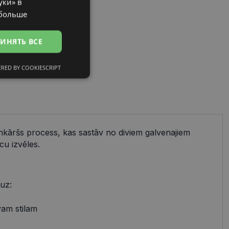
уки» в
RUSSIAN
 больше
ИНЯТЬ ВСЕ
RED BY COOKIESCRIPT
сифицированные
ienkāršs process, kas sastāv no diviem galvenajiem
cu izvēles.
ированные
тему и управление
и».
 uz:
avam stilam
references attiecībā