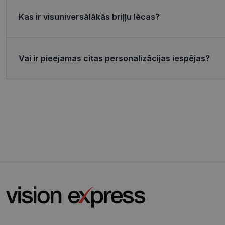
MR
Micro
Corp
Kas ir visuniversālākās briļļu lēcas?
.c.bi
MR
Micro
Corp
_clsk
.c.cla
Vai ir pieejamas citas personalizācijas iespējas?
test_cookie
Goog
.doub
_ttp
_fbp
Meta
Inc.
.visi
_ttp
SRM_B
Micro
Corp
.c.bi
ANONCHK
Micro
Corp
.c.cla
IDE
Goog
.doub
_gcl_au
Goog
.visi