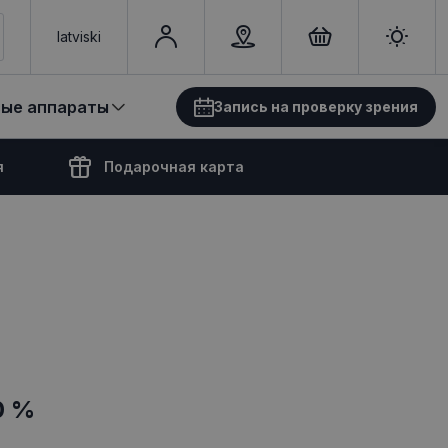
latviski
вые аппараты
Запись на проверку зрения
я
Подарочная карта
0 %