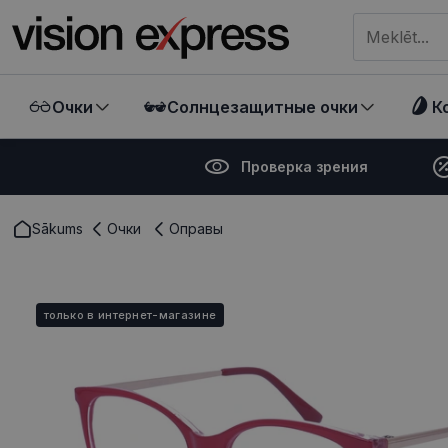
Meklēt visā ve
Очки
Солнцезащитные очки
К
Проверка зрения
Sākums
Очки
Оправы
только в интернет-магазине