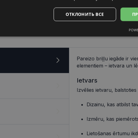
17 mm
ОТКЛОНИТЬ ВСЕ
ПР
ереносица, mm
POWE
Аналитические
Целевые
Функциональные
Неклас
Pareizo briļļu iegāde ir v
elementiem – ietvara un lē
ьные
Аналитические
Целевые
Функциональные
Неклассифиц
Ietvars
 «куки» позволяют выполнять основные функции веб-сайта, такие как вход в сис
Izvēlies ietvaru, balstoties
еб-сайт не может использоваться должным образом без обязательных файлов «кук
Провайдер /
Срок
Dizainu, kas atbilst t
Описание
Домен
действия
visionexpress.lv
1 год
Izmēru, kas piemērots
.visionexpress.lv
2 месяца
Šis sīkfails tiek izmantots, lai atcerētos lietotāja p
4 недели
uz sīkdatņu izmantošanu tīmekļa vietnē.
Lietošanas ērtumu ikd
visionexpress.lv
11
Этот файл cookie связан с платформой веб-раз