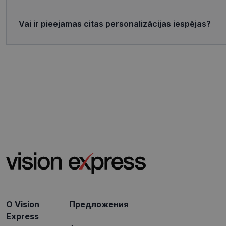
.c.bi
MR
Micro
Vai ir pieejamas citas personalizācijas iespējas?
Corp
_clsk
.c.cla
test_cookie
Goog
.doub
_ttp
_fbp
Meta
Inc.
.visi
_ttp
SRM_B
Micro
Corp
.c.bi
ANONCHK
Micro
Corp
.c.cla
IDE
Goog
.doub
_gcl_au
Goog
.visi
O Vision
Предложения
Express