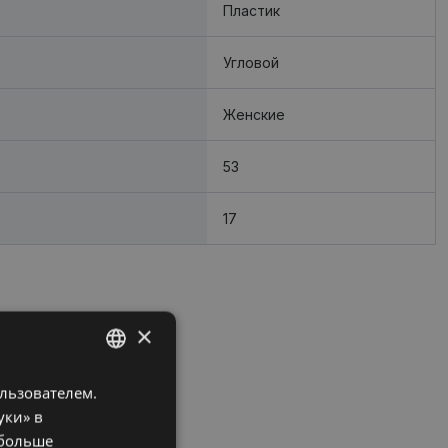
Пластик
Угловой
Женские
53
17
×
ользователем.
LATVIAN
уки» в
RUSSIAN
 больше