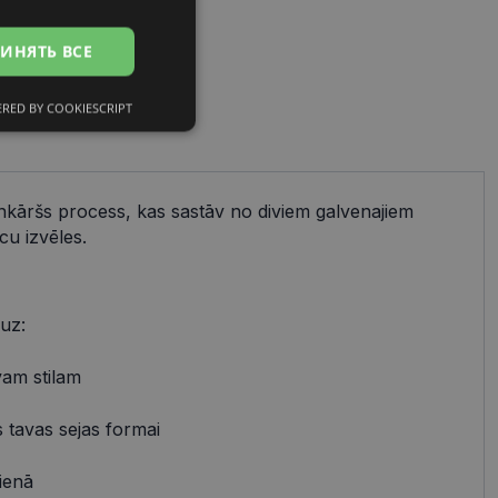
ИНЯТЬ ВСЕ
RED BY COOKIESCRIPT
сифицированные
ienkāršs process, kas sastāv no diviem galvenajiem
cu izvēles.
ированные
тему и управление
 uz:
и».
avam stilam
 tavas sejas formai
references attiecībā
ienā
работки Django для