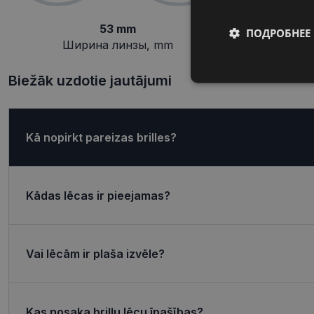
53 mm
ПОДРОБНЕЕ
Ширина линзы, mm
П
Обязательные
Biežāk uzdotie jautājumi
Kā nopirkt pareizas brilles?
Обязател
Kādas lēcas ir pieejamas?
Обязательные файлы
учетной записью. В
Название
Vai lēcām ir plaša izvēle?
shipping_country
_tt_enable_cookie
Kas nosaka briļļu lēcu īpašības?
csrftoken