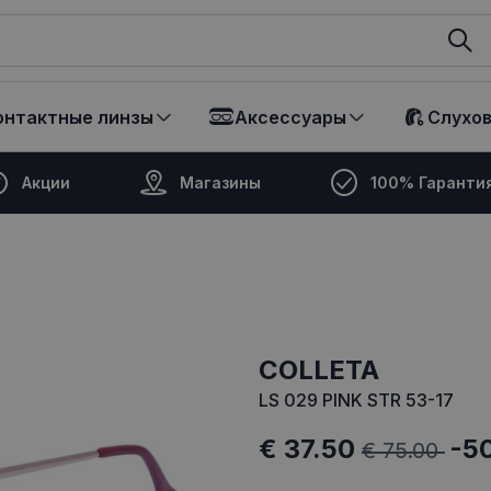
ikalā
онтактные линзы
Аксессуары
Слухо
Акции
Магазины
100% Гаранти
COLLETA
LS 029 PINK STR 53-17
€ 37.50
-5
€ 75.00