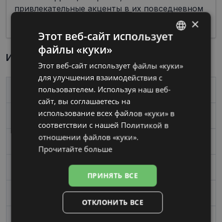
привлекательные акценты в их повседневном
облике.
×
Этот веб-сайт использует
файлы «куки»
LATVIAN
Информация о продукте
Этот веб-сайт использует файлы «куки»
RUSSIAN
для улучшения взаимодействия с
пользователем. Используя наш веб-
Бренд
DIVERSO
сайт, вы соглашаетесь на
использование всех файлов «куки» в
Размер
53-17
соответствии с нашей Политикой в ​​
отношении файлов «куки».
Размер
Средний
Прочитайте больше
Цвет
silv/green
ПРИНЯТЬ ВСЕ
Материал
Металл
ОТКЛОНИТЬ ВСЕ
Форма
Угловой