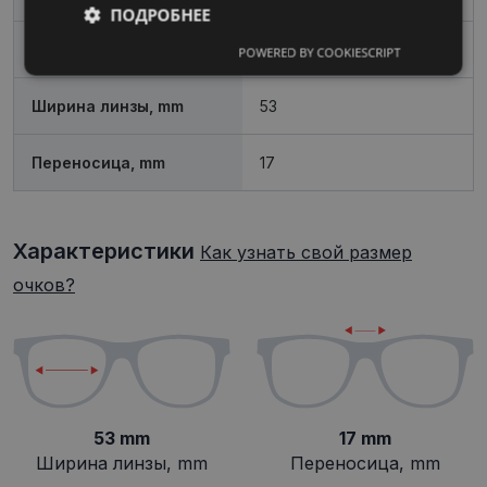
ПОДРОБНЕЕ
Пол
Женские
POWERED BY COOKIESCRIPT
Обязательные
Аналитические
Ширина линзы, mm
53
Целевые
Функциональные
Переносица, mm
17
Неклассифицированные
Характеристики
Как узнать свой размер
очков?
Обязательные
Аналитические
Целевые
Функциональные
53 mm
17 mm
Неклассифицированные
Ширина линзы, mm
Переносица, mm
Обязательные файлы «куки» позволяют