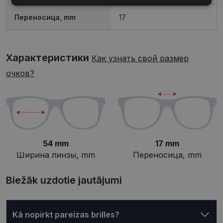
Переносица, mm
17
Целевые
Функциональные
Характеристики
Как узнать свой размер
очков?
Неклассифицированные
54 mm
17 mm
Обязательные
Аналитические
Ширина линзы, mm
Переносица, mm
Целевые
Функциональные
Неклассифицированные
Biežāk uzdotie jautājumi
Обязательные файлы «куки» позволяют
выполнять основные функции веб-сайта, такие
как вход в систему и управление учетной
Kā nopirkt pareizas brilles?
записью. Веб-сайт не может использоваться