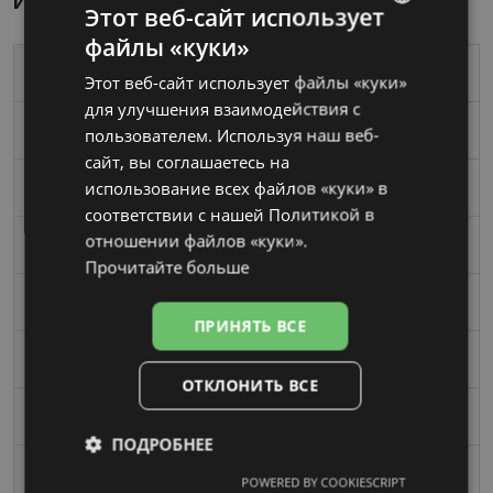
Информация о продукте
Этот веб-сайт использует
файлы «куки»
LATVIAN
Бренд
DIVERSO
Этот веб-сайт использует файлы «куки»
RUSSIAN
для улучшения взаимодействия с
Размер
54-17
пользователем. Используя наш веб-
сайт, вы соглашаетесь на
использование всех файлов «куки» в
Размер
Средний
соответствии с нашей Политикой в ​​
отношении файлов «куки».
Цвет
havana
Прочитайте больше
Материал
Пластик
ПРИНЯТЬ ВСЕ
Форма
Квадрат
ОТКЛОНИТЬ ВСЕ
Пол
Мужские
ПОДРОБНЕЕ
Ширина линзы, mm
54
POWERED BY COOKIESCRIPT
Обязательные
Аналитические