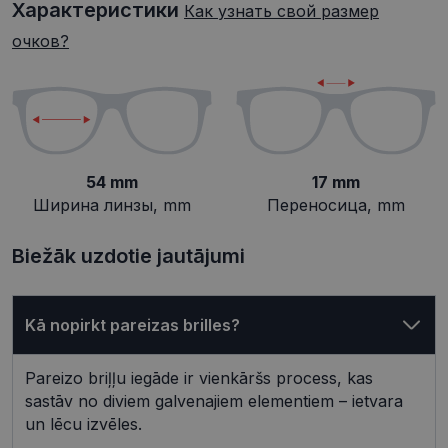
Характеристики
Как узнать свой размер
Целевые
Функциональные
очков?
Неклассифицированные
54 mm
17 mm
Ширина линзы, mm
Переносица, mm
Обязательные
Аналитические
Biežāk uzdotie jautājumi
Целевые
Функциональные
Неклассифицированные
Kā nopirkt pareizas brilles?
Обязательные файлы «куки» позволяют
выполнять основные функции веб-сайта, такие
как вход в систему и управление учетной
Pareizo briļļu iegāde ir vienkāršs process, kas
записью. Веб-сайт не может использоваться
sastāv no diviem galvenajiem elementiem – ietvara
должным образом без обязательных файлов
«куки».
un lēcu izvēles.
Провайдер /
Срок