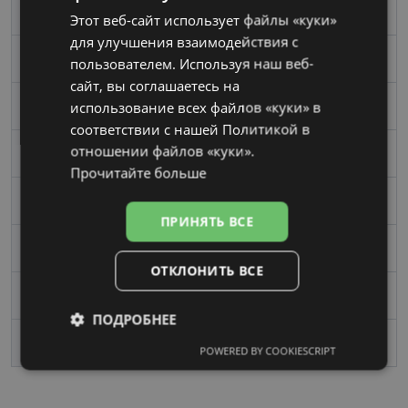
Бренд
FURLA
Этот веб-сайт использует файлы «куки»
RUSSIAN
для улучшения взаимодействия с
Размер
54-17
пользователем. Используя наш веб-
сайт, вы соглашаетесь на
использование всех файлов «куки» в
Размер
Средний
соответствии с нашей Политикой в ​​
отношении файлов «куки».
Цвет
bordo/nude
Прочитайте больше
Материал
Пластик
ПРИНЯТЬ ВСЕ
Пол
Женские
ОТКЛОНИТЬ ВСЕ
Ширина линзы, mm
54
ПОДРОБНЕЕ
Переносица, mm
17
POWERED BY COOKIESCRIPT
Обязательные
Аналитические