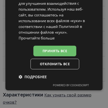
для улучшения взаимодействия с
пользователем. Используя наш веб-
Цвет
black
сайт, вы соглашаетесь на
использование всех файлов «куки» в
Материал
Пластик
соответствии с нашей Политикой в ​​
отношении файлов «куки».
Прочитайте больше
Форма
Oвал / Круглый
Пол
Мужские
ПРИНЯТЬ ВСЕ
Ширина линзы, mm
48
ОТКЛОНИТЬ ВСЕ
Переносица, mm
23
ПОДРОБНЕЕ
POWERED BY COOKIESCRIPT
Обязательные
Аналитические
Характеристики
Как узнать свой размер
очков?
Целевые
Функциональные