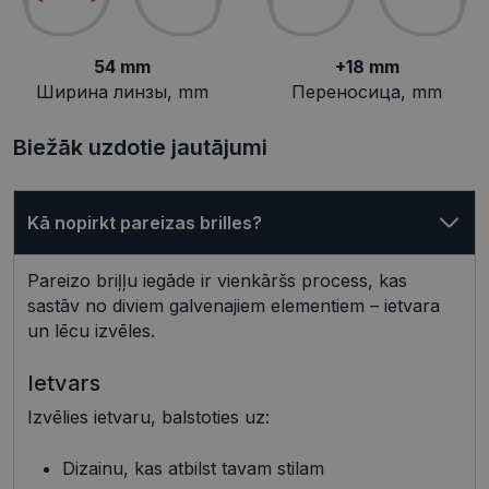
Неклассифицированные
54 mm
+18 mm
Ширина линзы, mm
Переносица, mm
Biežāk uzdotie jautājumi
Обязательные
Аналитические
Kā nopirkt pareizas brilles?
Целевые
Функциональные
Неклассифицированные
Pareizo briļļu iegāde ir vienkāršs process, kas
Обязательные файлы «куки» позволяют
sastāv no diviem galvenajiem elementiem – ietvara
выполнять основные функции веб-сайта, такие
un lēcu izvēles.
как вход в систему и управление учетной
записью. Веб-сайт не может использоваться
должным образом без обязательных файлов
Ietvars
«куки».
Izvēlies ietvaru, balstoties uz:
Провайдер /
Срок
Название
Описание
Домен
действия
Dizainu, kas atbilst tavam stilam
shipping_country
visionexpress.lv
1 год