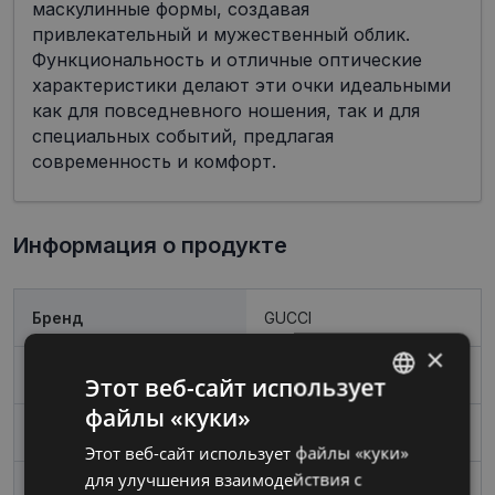
маскулинные формы, создавая
привлекательный и мужественный облик.
Функциональность и отличные оптические
характеристики делают эти очки идеальными
как для повседневного ношения, так и для
специальных событий, предлагая
современность и комфорт.
Информация о продукте
Бренд
GUCCI
×
Размер
54-+18
Этот веб-сайт использует
файлы «куки»
LATVIAN
Размер
Средний
Этот веб-сайт использует файлы «куки»
RUSSIAN
для улучшения взаимодействия с
Цвет
black