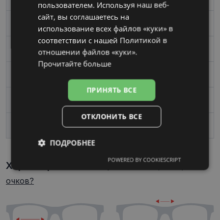
пользователем. Используя наш веб-
сайт, вы соглашаетесь на
Материал
Пластик
использование всех файлов «куки» в
соответствии с нашей Политикой в ​​
Форма
Угловой
отношении файлов «куки».
Прочитайте больше
Пол
Мужские
ПРИНЯТЬ ВСЕ
Ширина линзы, mm
54
ОТКЛОНИТЬ ВСЕ
Переносица, mm
+18
ПОДРОБНЕЕ
POWERED BY COOKIESCRIPT
Обязательные
Аналитические
Характеристики
Как узнать свой размер
очков?
Целевые
Функциональные