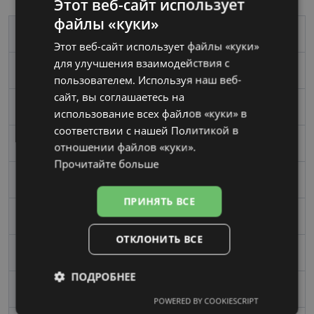
Этот веб-сайт использует
файлы «куки»
LATVIAN
Бренд
GUCCI
Этот веб-сайт использует файлы «куки»
RUSSIAN
для улучшения взаимодействия с
Размер
53-19
пользователем. Используя наш веб-
сайт, вы соглашаетесь на
Размер
Средний
использование всех файлов «куки» в
соответствии с нашей Политикой в ​​
Цвет
black
отношении файлов «куки».
Прочитайте больше
Материал
Пластик
ПРИНЯТЬ ВСЕ
Форма
Угловой
ОТКЛОНИТЬ ВСЕ
Пол
Женские
ПОДРОБНЕЕ
Ширина линзы, mm
53
POWERED BY COOKIESCRIPT
Обязательные
Аналитические