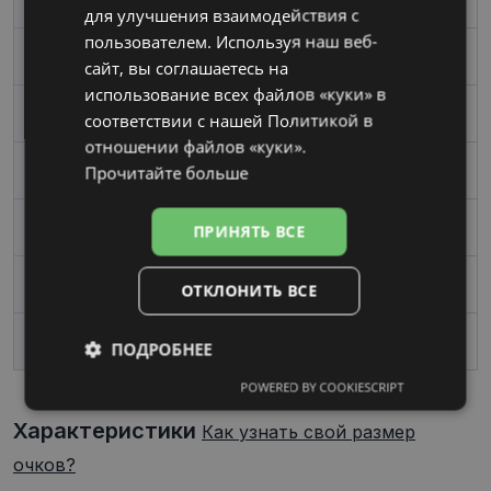
для улучшения взаимодействия с
пользователем. Используя наш веб-
Цвет
havana
сайт, вы соглашаетесь на
использование всех файлов «куки» в
Материал
Пластик
соответствии с нашей Политикой в ​​
отношении файлов «куки».
Прочитайте больше
Форма
Квадрат
Пол
Женские
ПРИНЯТЬ ВСЕ
Ширина линзы, mm
54
ОТКЛОНИТЬ ВСЕ
Переносица, mm
19
ПОДРОБНЕЕ
POWERED BY COOKIESCRIPT
Обязательные
Аналитические
Характеристики
Как узнать свой размер
очков?
Целевые
Функциональные