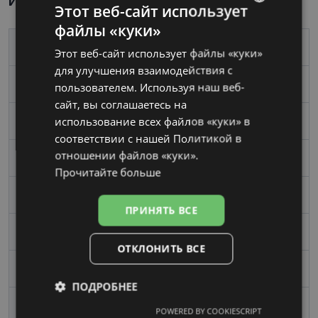
Информация о продукте
Этот веб-сайт использует
файлы «куки»
LATVIAN
Бренд
LACOSTE
Этот веб-сайт использует файлы «куки»
RUSSIAN
для улучшения взаимодействия с
Размер
52-18
пользователем. Используя наш веб-
сайт, вы соглашаетесь на
использование всех файлов «куки» в
Размер
Средний
соответствии с нашей Политикой в ​​
отношении файлов «куки».
Цвет
brown
Прочитайте больше
Материал
Пластик
ПРИНЯТЬ ВСЕ
Форма
Угловой
ОТКЛОНИТЬ ВСЕ
Пол
Мужские
ПОДРОБНЕЕ
Ширина линзы, mm
52
POWERED BY COOKIESCRIPT
Обязательные
Аналитические