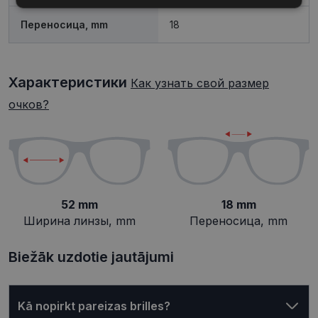
Переносица, mm
18
Целевые
Функциональные
Характеристики
Как узнать свой размер
очков?
Неклассифицированные
52 mm
18 mm
Обязательные
Аналитические
Ширина линзы, mm
Переносица, mm
Целевые
Функциональные
Неклассифицированные
Biežāk uzdotie jautājumi
Обязательные файлы «куки» позволяют
выполнять основные функции веб-сайта, такие
как вход в систему и управление учетной
Kā nopirkt pareizas brilles?
записью. Веб-сайт не может использоваться