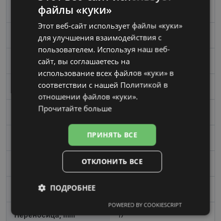
файлы «куки»
Бренд
LACOSTE
LATVIAN
Этот веб-сайт использует файлы «куки»
RUSSIAN
Размер
54-17
для улучшения взаимодействия с
пользователем. Используя наш веб-
сайт, вы соглашаетесь на
Размер
Средний
использование всех файлов «куки» в
соответствии с нашей Политикой в ​​
Цвет
blu/grey
отношении файлов «куки».
Прочитайте больше
Материал
Пластик
ПРИНЯТЬ ВСЕ
Форма
Угловой
ОТКЛОНИТЬ ВСЕ
Пол
Мужские
ПОДРОБНЕЕ
Ширина линзы, mm
54
POWERED BY COOKIESCRIPT
Обязательные
Аналитические
Переносица, mm
17