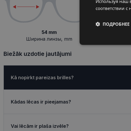
Используя наш в
соответствии с 
ПОДРОБНЕЕ
54 mm
Ширина линзы, mm
П
Обязательные
Biežāk uzdotie jautājumi
Kā nopirkt pareizas brilles?
Обязател
Обязательные файлы
учетной записью. В
Kādas lēcas ir pieejamas?
Название
shipping_country
Vai lēcām ir plaša izvēle?
_tt_enable_cookie