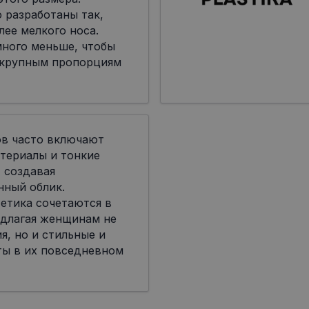
 разработаны так,
лее мелкого носа.
много меньше, чтобы
 крупным пропорциям
ов часто включают
териалы и тонкие
 создавая
нный облик.
етика сочетаются в
едлагая женщинам не
я, но и стильные и
ты в их повседневном