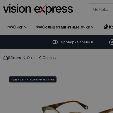
Meklēt visā ve
Очки
Солнцезащитные очки
К
Проверка зрения
Sākums
Очки
Оправы
только в интернет-магазине