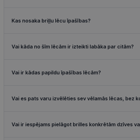
csrftoken
Kas nosaka briļļu lēcu īpašības?
CookieScriptConse
Vai kāda no šīm lēcām ir izteikti labāka par citām?
Название
Пров
Vai ir kādas papildu īpašības lēcām?
Название
Название
ttcsid_CQJIS6BC7
Дом
ttcsid
__kla_id
SM
.c.cla
Vai es pats varu izvēlēties sev vēlamās lēcas, bez k
MUID
_clck
Micro
Corp
.clari
_ga_4GQS506X8M
MUID
Micro
Vai ir iespējams pielāgot brilles konkrētām dzīves 
Corp
_ga
.bing