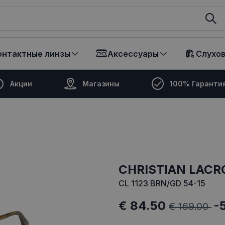
ikalā
онтактные линзы
Аксессуары
Слухо
Акции
Магазины
100% Гаранти
CHRISTIAN LACR
CL 1123 BRN/GD 54-15
€ 84.50
-
€ 169.00