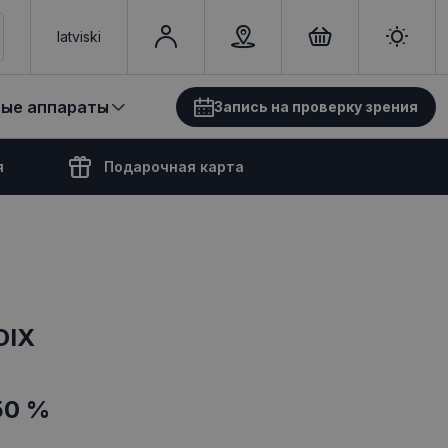
latviski
вые аппараты
Запись на проверку зрения
я
Подарочная карта
OIX
50 %