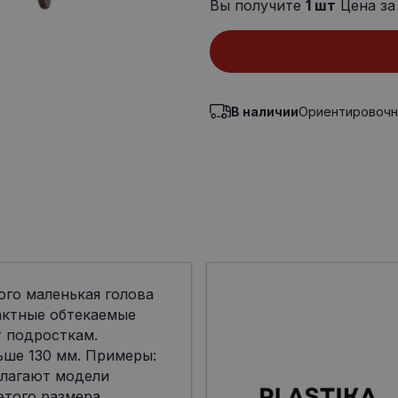
Вы получите
1
шт
Цена за
В наличии
Ориентировочн
ого маленькая голова
актные обтекаемые
 подросткам.
ьше 130 мм. Примеры:
лагают модели
я этого размера.