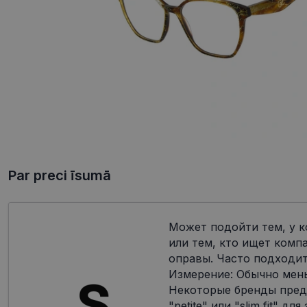
Par preci īsumā
Может подойти тем, у к
или тем, кто ищет комп
оправы. Часто подходит
Измерение: Обычно мен
Некоторые бренды пред
"petite" или "slim fit" дл