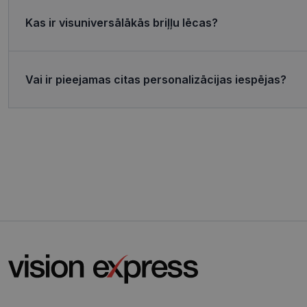
MR
Micro
Corp
Kas ir visuniversālākās briļļu lēcas?
.c.bi
MR
Micro
Corp
_clsk
.c.cla
Vai ir pieejamas citas personalizācijas iespējas?
test_cookie
Goog
.doub
_ttp
_fbp
Meta
Inc.
.visi
_ttp
SRM_B
Micro
Corp
.c.bi
ANONCHK
Micro
Corp
.c.cla
IDE
Goog
.doub
_gcl_au
Goog
.visi