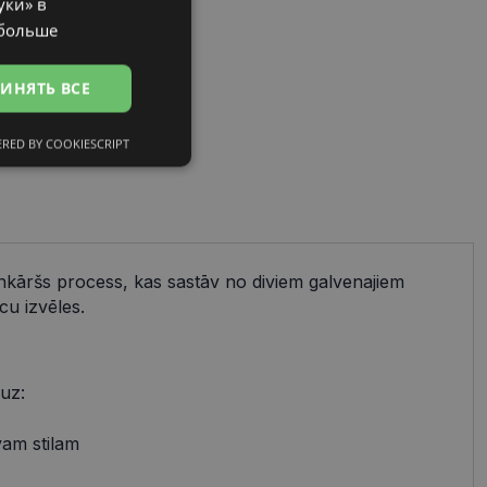
уки» в
RUSSIAN
 больше
ИНЯТЬ ВСЕ
RED BY COOKIESCRIPT
сифицированные
ienkāršs process, kas sastāv no diviem galvenajiem
cu izvēles.
ированные
тему и управление
и».
 uz:
avam stilam
references attiecībā