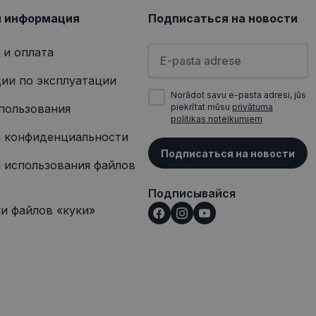
я информация
Подписаться на новости
Пожалуйста, введите свой а
 и оплата
ии по эксплуатации
Norādot savu e-pasta adresi, jūs
пользования
piekrītat mūsu
privātuma
politikas noteikumiem
 конфиденциальности
Подписаться на новости
 использования файлов
Подписывайся
и файлов «куки»