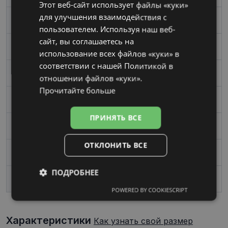
Этот веб-сайт использует файлы «куки»
RUSSIAN
для улучшения взаимодействия с
Размер
Mаленький
пользователем. Используя наш веб-
сайт, вы соглашаетесь на
Цвет
dark green
использование всех файлов «куки» в
соответствии с нашей Политикой в ​​
Материал
Пластик
отношении файлов «куки».
Прочитайте больше
Форма
Угловой
ПРИНЯТЬ ВСЕ
Пол
Женские
ОТКЛОНИТЬ ВСЕ
Ширина линзы, mm
52
ПОДРОБНЕЕ
Переносица, mm
17
POWERED BY COOKIESCRIPT
Обязательные
Аналитические
Характеристики
Как узнать свой размер