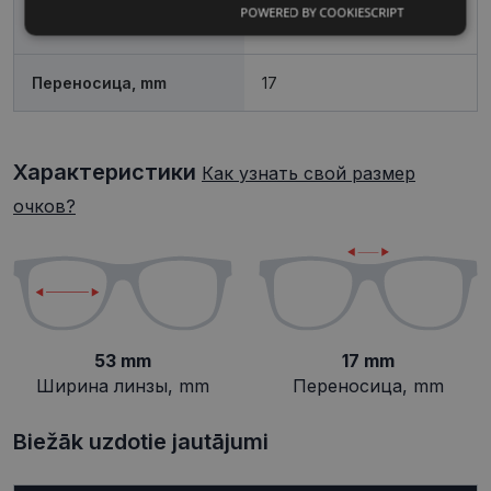
POWERED BY COOKIESCRIPT
Обязательные
Аналитические
Ширина линзы, mm
53
Переносица, mm
17
Целевые
Функциональные
Характеристики
Как узнать свой размер
Неклассифицированные
очков?
Обязательные
Аналитические
53 mm
17 mm
Целевые
Функциональные
Ширина линзы, mm
Переносица, mm
Неклассифицированные
Biežāk uzdotie jautājumi
Обязательные файлы «куки» позволяют
выполнять основные функции веб-сайта, такие
как вход в систему и управление учетной