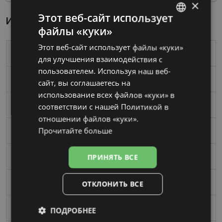
×
Этот веб-сайт использует
Информация о продукте
файлы «куки»
LATVIAN
Этот веб-сайт использует файлы «куки»
RUSSIAN
Бренд
CHRISTIAN LACROIX
для улучшения взаимодействия с
пользователем. Используя наш веб-
Размер
53-17
сайт, вы соглашаетесь на
использование всех файлов «куки» в
Размер
Средний
соответствии с нашей Политикой в ​​
отношении файлов «куки».
Прочитайте больше
Цвет
black/gold
ПРИНЯТЬ ВСЕ
Материал
Металл
Форма
Угловой
ОТКЛОНИТЬ ВСЕ
Пол
Женские
ПОДРОБНЕЕ