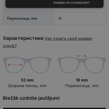
POWERED BY COOKIESCRIPT
Обязательные
Аналитические
Ширина линзы, mm
52
Переносица, mm
18
Целевые
Функциональные
Характеристики
Как узнать свой размер
Неклассифицированные
очков?
Обязательные
Аналитические
52 mm
18 mm
Целевые
Функциональные
Ширина линзы, mm
Переносица, mm
Неклассифицированные
Biežāk uzdotie jautājumi
Обязательные файлы «куки» позволяют
выполнять основные функции веб-сайта, такие
как вход в систему и управление учетной