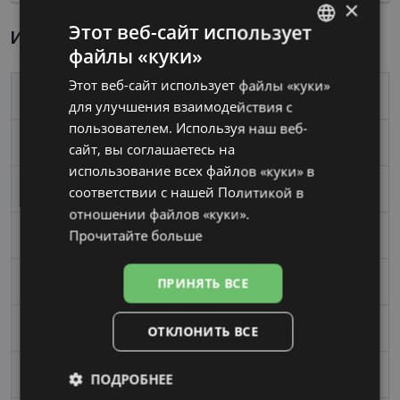
×
Этот веб-сайт использует
Информация о продукте
файлы «куки»
LATVIAN
Этот веб-сайт использует файлы «куки»
RUSSIAN
Бренд
CHRISTIAN LACROIX
для улучшения взаимодействия с
пользователем. Используя наш веб-
Размер
52-18
сайт, вы соглашаетесь на
использование всех файлов «куки» в
Размер
Средний
соответствии с нашей Политикой в ​​
отношении файлов «куки».
Прочитайте больше
Цвет
gold
ПРИНЯТЬ ВСЕ
Материал
Металл
Форма
Oвал / Круглый
ОТКЛОНИТЬ ВСЕ
Пол
Женские
ПОДРОБНЕЕ