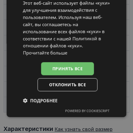
Этот веб-сайт использует файлы «куки»
RUSSIAN
для улучшения взаимодействия с
Размер
Boльшой
пользователем. Используя наш веб-
сайт, вы соглашаетесь на
Цвет
mosaic
использование всех файлов «куки» в
соответствии с нашей Политикой в ​​
Материал
Пластик
отношении файлов «куки».
Прочитайте больше
Форма
Квадрат
ПРИНЯТЬ ВСЕ
Пол
Женские
ОТКЛОНИТЬ ВСЕ
Ширина линзы, mm
57
ПОДРОБНЕЕ
Переносица, mm
16
POWERED BY COOKIESCRIPT
Обязательные
Аналитические
Характеристики
Как узнать свой размер