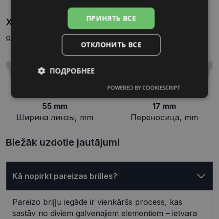
ПРИНЯТЬ ВСЕ
Характеристики
Как узнать свой размер
очков?
ОТКЛОНИТЬ ВСЕ
ПОДРОБНЕЕ
POWERED BY COOKIESCRIPT
Обязательные
Аналитические
55 mm
17 mm
Ширина линзы, mm
Переносица, mm
Целевые
Функциональные
Biežāk uzdotie jautājumi
Неклассифицированные
Kā nopirkt pareizas brilles?
Pareizo briļļu iegāde ir vienkāršs process, kas
sastāv no diviem galvenajiem elementiem – ietvara