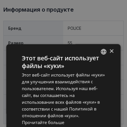
Информация о продукте
Бренд
POLICE
Размер
55
×
Этот веб-сайт использует
Цвет
black
файлы «куки»
LATVIAN
Материал
Металл
Этот веб-сайт использует файлы «куки»
RUSSIAN
для улучшения взаимодействия с
Пол
Мужские
пользователем. Используя наш веб-
сайт, вы соглашаетесь на
использование всех файлов «куки» в
Ширина линзы, mm
55
соответствии с нашей Политикой в ​​
отношении файлов «куки».
Переносица, mm
17
Прочитайте больше