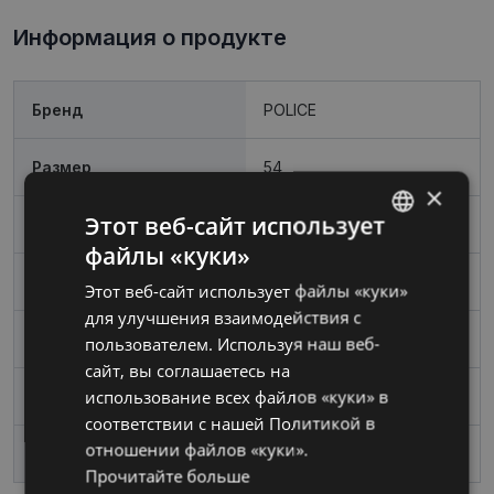
Информация о продукте
Бренд
POLICE
Размер
54
×
Этот веб-сайт использует
Цвет
black
файлы «куки»
LATVIAN
Материал
Металл
Этот веб-сайт использует файлы «куки»
RUSSIAN
для улучшения взаимодействия с
Пол
Мужские
пользователем. Используя наш веб-
сайт, вы соглашаетесь на
использование всех файлов «куки» в
Ширина линзы, mm
54
соответствии с нашей Политикой в ​​
отношении файлов «куки».
Переносица, mm
17
Прочитайте больше