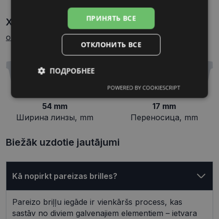
ПРИНЯТЬ ВСЕ
Характеристики
Как узнать свой размер
очков?
ОТКЛОНИТЬ ВСЕ
ПОДРОБНЕЕ
POWERED BY COOKIESCRIPT
Обязательные
Аналитические
54 mm
17 mm
Ширина линзы, mm
Переносица, mm
Целевые
Функциональные
Biežāk uzdotie jautājumi
Неклассифицированные
Kā nopirkt pareizas brilles?
Pareizo briļļu iegāde ir vienkāršs process, kas
sastāv no diviem galvenajiem elementiem – ietvara