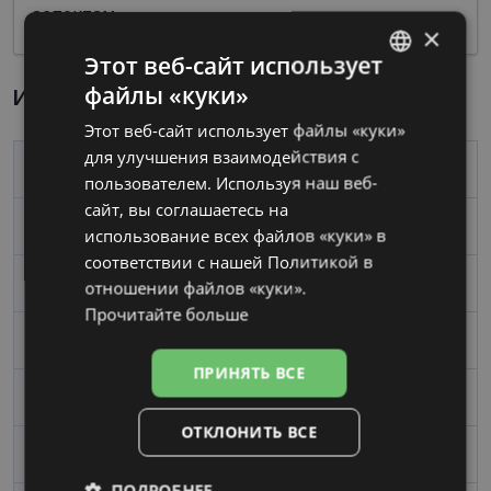
аспектам.
×
Этот веб-сайт использует
файлы «куки»
Информация о продукте
LATVIAN
Этот веб-сайт использует файлы «куки»
RUSSIAN
для улучшения взаимодействия с
Бренд
POLICE
пользователем. Используя наш веб-
сайт, вы соглашаетесь на
Размер
47-18
использование всех файлов «куки» в
соответствии с нашей Политикой в ​​
Размер
Mаленький
отношении файлов «куки».
Прочитайте больше
Цвет
black
ПРИНЯТЬ ВСЕ
Материал
Металл
ОТКЛОНИТЬ ВСЕ
Форма
Oвал / Круглый
ПОДРОБНЕЕ