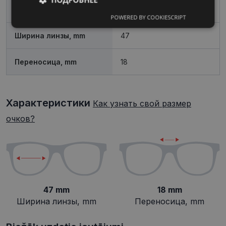
Пол
Детские
POWERED BY COOKIESCRIPT
Обязательные
Аналитические
Ширина линзы, mm
47
Целевые
Функциональные
Переносица, mm
18
Неклассифицированные
Характеристики
Как узнать свой размер
очков?
Обязательные
Аналитические
Целевые
Функциональные
47 mm
18 mm
Неклассифицированные
Ширина линзы, mm
Переносица, mm
Обязательные файлы «куки» позволяют