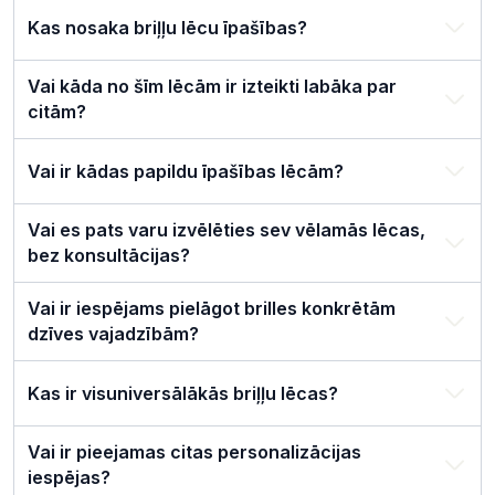
Kas nosaka briļļu lēcu īpašības?
Vai kāda no šīm lēcām ir izteikti labāka par
citām?
Vai ir kādas papildu īpašības lēcām?
Vai es pats varu izvēlēties sev vēlamās lēcas,
bez konsultācijas?
Vai ir iespējams pielāgot brilles konkrētām
dzīves vajadzībām?
Kas ir visuniversālākās briļļu lēcas?
Vai ir pieejamas citas personalizācijas
iespējas?