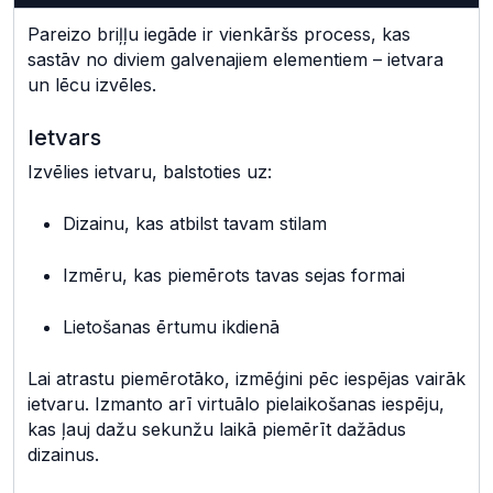
Pareizo briļļu iegāde ir vienkāršs process, kas
sastāv no diviem galvenajiem elementiem – ietvara
un lēcu izvēles.
Ietvars
Izvēlies ietvaru, balstoties uz:
Dizainu, kas atbilst tavam stilam
Izmēru, kas piemērots tavas sejas formai
Lietošanas ērtumu ikdienā
Lai atrastu piemērotāko, izmēģini pēc iespējas vairāk
ietvaru. Izmanto arī virtuālo pielaikošanas iespēju,
kas ļauj dažu sekunžu laikā piemērīt dažādus
dizainus.