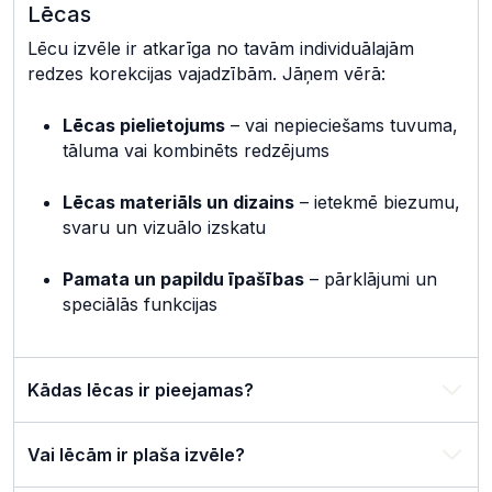
Lēcas
Lēcu izvēle ir atkarīga no tavām individuālajām
redzes korekcijas vajadzībām. Jāņem vērā:
Lēcas pielietojums
– vai nepieciešams tuvuma,
tāluma vai kombinēts redzējums
Lēcas materiāls un dizains
– ietekmē biezumu,
svaru un vizuālo izskatu
Pamata un papildu īpašības
– pārklājumi un
speciālās funkcijas
Kādas lēcas ir pieejamas?
Vai lēcām ir plaša izvēle?