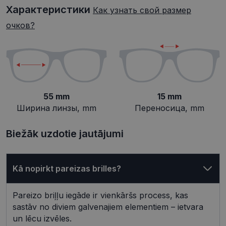
Характеристики
Как узнать свой размер
Целевые
Функциональные
очков?
Неклассифицированные
55 mm
15 mm
Ширина линзы, mm
Переносица, mm
Обязательные
Аналитические
Biežāk uzdotie jautājumi
Целевые
Функциональные
Неклассифицированные
Kā nopirkt pareizas brilles?
Обязательные файлы «куки» позволяют
выполнять основные функции веб-сайта, такие
как вход в систему и управление учетной
Pareizo briļļu iegāde ir vienkāršs process, kas
записью. Веб-сайт не может использоваться
должным образом без обязательных файлов
sastāv no diviem galvenajiem elementiem – ietvara
«куки».
un lēcu izvēles.