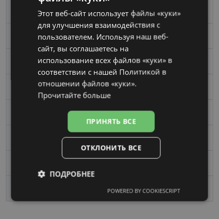
Размер
55-15
Этот веб-сайт использует файлы «куки»
RUSSIAN
для улучшения взаимодействия с
пользователем. Используя наш веб-
Размер
Средний
сайт, вы соглашаетесь на
использование всех файлов «куки» в
Цвет
matt black
соответствии с нашей Политикой в ​​
отношении файлов «куки».
Материал
Пластик
Прочитайте больше
Форма
Угловой
ПРИНЯТЬ ВСЕ
Пол
Женские
ОТКЛОНИТЬ ВСЕ
Ширина линзы, mm
55
ПОДРОБНЕЕ
Переносица, mm
15
POWERED BY COOKIESCRIPT
Обязательные
Аналитические