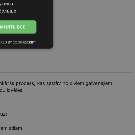
уки» в
RUSSIAN
 больше
ИНЯТЬ ВСЕ
RED BY COOKIESCRIPT
сифицированные
ienkāršs process, kas sastāv no diviem galvenajiem
ированные
cu izvēles.
тему и управление
и».
 uz:
avam stilam
references attiecībā