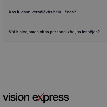
MR
Micro
Corp
.c.bi
Kas ir visuniversālākās briļļu lēcas?
MR
Micro
Corp
_clsk
.c.cla
Vai ir pieejamas citas personalizācijas iespējas?
test_cookie
Goog
.doub
_ttp
_fbp
Meta
Inc.
.visi
_ttp
SRM_B
Micro
Corp
.c.bi
ANONCHK
Micro
Corp
.c.cla
IDE
Goog
.doub
_gcl_au
Goog
.visi