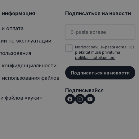
сещением
я информация
Подписаться на новости
Пожалуйста, введите свой а
 и оплата
ии по эксплуатации
Norādot savu e-pasta adresi, jūs
пользования
piekrītat mūsu
privātuma
politikas noteikumiem
 конфиденциальности
Подписаться на новости
 использования файлов
Подписывайся
и файлов «куки»