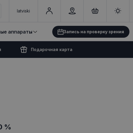
latviski
вые аппараты
Запись на проверку зрения
я
Подарочная карта
0 %