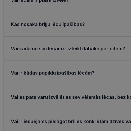
csrftoken
Kas nosaka briļļu lēcu īpašības?
CookieScriptConse
Vai kāda no šīm lēcām ir izteikti labāka par citām?
Название
Пров
Название
Название
ttcsid_CQJIS6BC7
Vai ir kādas papildu īpašības lēcām?
Дом
ttcsid
__kla_id
SM
.c.cla
MUID
_clck
Micro
Vai es pats varu izvēlēties sev vēlamās lēcas, bez k
Corp
.clari
_ga_4GQS506X8M
MUID
Micro
Corp
Vai ir iespējams pielāgot brilles konkrētām dzīves 
_ga
.bing