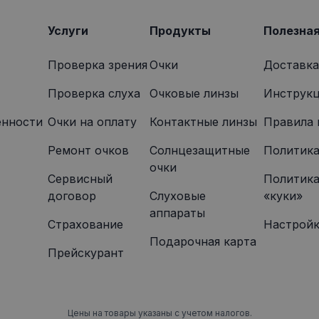
которую конечный пользователь мог видеть перед по
указанного веб-сайта.
Услуги
Продукты
Полезна
Проверка зрения
Очки
Доставка
Проверка слуха
Очковые линзы
Инструкц
енности
Oчки на оплату
Контактные линзы
Правила 
Ремонт очков
Солнцезащитные
Политика
очки
Сервисный
Политика
договор
Слуховые
«куки»
аппараты
Страхование
Настройк
Подарочная карта
Прейскурант
Цены на товары указаны с учетом налогов.