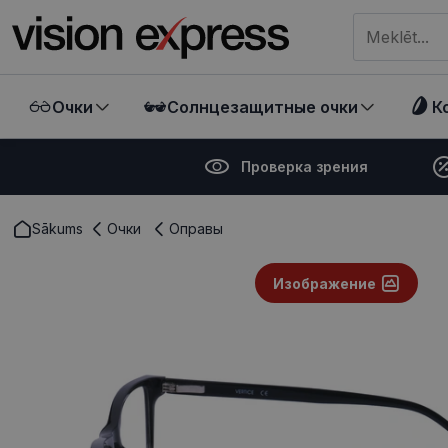
Meklēt visā ve
Очки
Солнцезащитные очки
К
Проверка зрения
Sākums
Очки
Оправы
Изображение