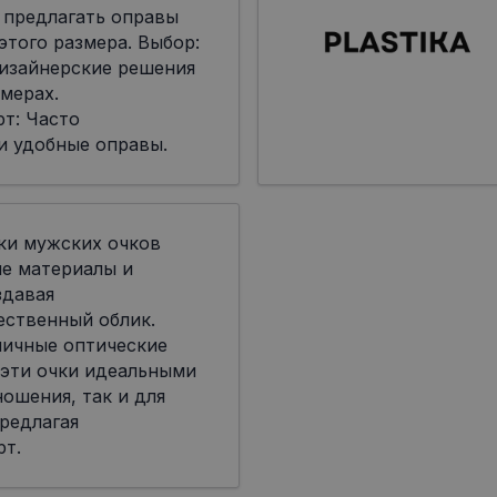
 предлагать оправы
я этого размера. Выбор:
дизайнерские решения
мерах.
т: Часто
и удобные оправы.
ки мужских очков
ые материалы и
здавая
ественный облик.
личные оптические
 эти очки идеальными
ошения, так и для
редлагая
рт.