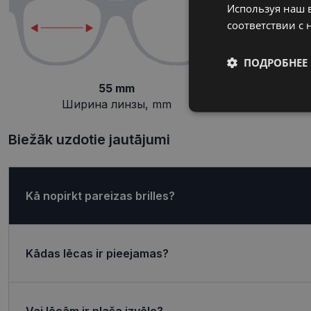
Используя наш в
соответствии с 
ПОДРОБНЕЕ
55 mm
Ширина линзы, mm
П
Обязательные
Biežāk uzdotie jautājumi
Kā nopirkt pareizas brilles?
Обязател
Обязательные файлы
учетной записью. В
Kādas lēcas ir pieejamas?
Название
shipping_country
Vai lēcām ir plaša izvēle?
_tt_enable_cookie