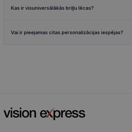
MR
Micro
Corp
Kas ir visuniversālākās briļļu lēcas?
.c.bi
MR
Micro
Corp
_clsk
.c.cla
Vai ir pieejamas citas personalizācijas iespējas?
test_cookie
Goog
.doub
_ttp
_fbp
Meta
Inc.
.visi
_ttp
SRM_B
Micro
Corp
.c.bi
ANONCHK
Micro
Corp
.c.cla
IDE
Goog
.doub
_gcl_au
Goog
.visi