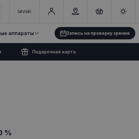
latviski
вые аппараты
Запись на проверку зрения
я
Подарочная карта
0 %