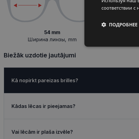
Используя наш в
соответствии с 
ПОДРОБНЕЕ
54 mm
Ширина линзы, mm
П
Обязательные
Biežāk uzdotie jautājumi
Kā nopirkt pareizas brilles?
Обязател
Обязательные файлы
учетной записью. В
Kādas lēcas ir pieejamas?
Название
shipping_country
Vai lēcām ir plaša izvēle?
_tt_enable_cookie