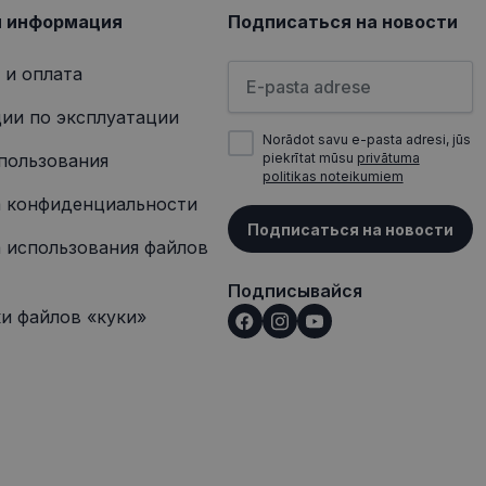
я информация
Подписаться на новости
Пожалуйста, введите свой а
 и оплата
ии по эксплуатации
Norādot savu e-pasta adresi, jūs
пользования
piekrītat mūsu
privātuma
politikas noteikumiem
 конфиденциальности
Подписаться на новости
 использования файлов
Подписывайся
и файлов «куки»