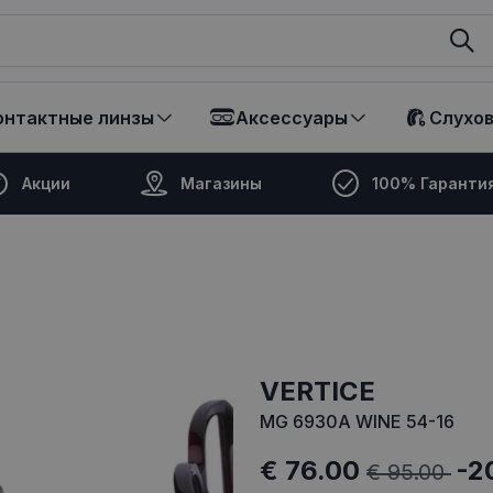
ikalā
онтактные линзы
Аксессуары
Слухо
Акции
Магазины
100% Гаранти
VERTICE
MG 6930A WINE 54-16
€ 76.00
-2
€ 95.00