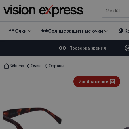
Meklēt visā ve
Очки
Солнцезащитные очки
К
Проверка зрения
Sākums
Очки
Оправы
Изображение