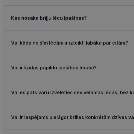
csrftoken
Kas nosaka briļļu lēcu īpašības?
CookieScriptConse
Vai kāda no šīm lēcām ir izteikti labāka par citām?
Название
Пров
Vai ir kādas papildu īpašības lēcām?
Название
Название
ttcsid_CQJIS6BC7
Дом
ttcsid
__kla_id
SM
.c.cla
Vai es pats varu izvēlēties sev vēlamās lēcas, bez k
MUID
_clck
Micro
Corp
.clari
_ga_4GQS506X8M
MUID
Micro
Vai ir iespējams pielāgot brilles konkrētām dzīves 
Corp
_ga
.bing