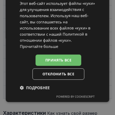
Этот веб-сайт использует файлы «куки»
RUSSIAN
для улучшения взаимодействия с
Размер
Средний
пользователем. Используя наш веб-
сайт, вы соглашаетесь на
Цвет
burgundy
использование всех файлов «куки» в
соответствии с нашей Политикой в ​​
Материал
Пластик
отношении файлов «куки».
Прочитайте больше
Форма
Угловой
ПРИНЯТЬ ВСЕ
Пол
Женские
ОТКЛОНИТЬ ВСЕ
Ширина линзы, mm
54
ПОДРОБНЕЕ
Переносица, mm
17
POWERED BY COOKIESCRIPT
Обязательные
Аналитические
Характеристики
Как узнать свой размер