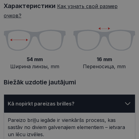
Характеристики
Как узнать свой размер
Целевые
Функциональные
очков?
Неклассифицированные
54 mm
16 mm
Ширина линзы, mm
Переносица, mm
Обязательные
Аналитические
Biežāk uzdotie jautājumi
Целевые
Функциональные
Неклассифицированные
Kā nopirkt pareizas brilles?
Обязательные файлы «куки» позволяют
выполнять основные функции веб-сайта, такие
как вход в систему и управление учетной
Pareizo briļļu iegāde ir vienkāršs process, kas
записью. Веб-сайт не может использоваться
должным образом без обязательных файлов
sastāv no diviem galvenajiem elementiem – ietvara
«куки».
un lēcu izvēles.