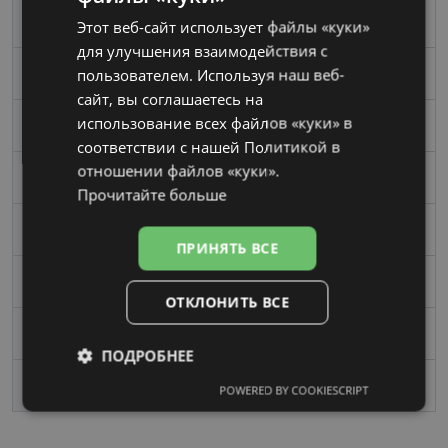
Размер
54-16
Этот веб-сайт использует файлы «куки»
RUSSIAN
для улучшения взаимодействия с
пользователем. Используя наш веб-
Размер
Средний
сайт, вы соглашаетесь на
использование всех файлов «куки» в
Цвет
cherry
соответствии с нашей Политикой в ​​
отношении файлов «куки».
Материал
Пластик
Прочитайте больше
Форма
Угловой
ПРИНЯТЬ ВСЕ
Пол
Женские
ОТКЛОНИТЬ ВСЕ
Ширина линзы, mm
54
ПОДРОБНЕЕ
Переносица, mm
16
POWERED BY COOKIESCRIPT
Обязательные
Аналитические