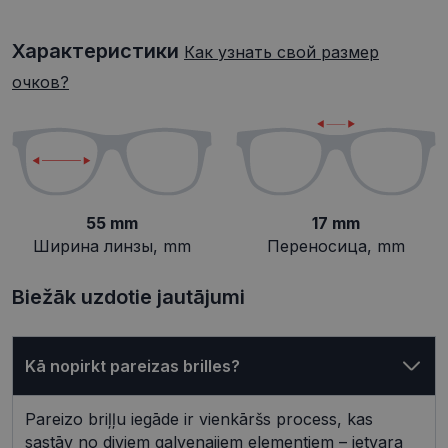
Целевые
Функциональные
Характеристики
Как узнать свой размер
очков?
Неклассифицированные
55 mm
17 mm
Ширина линзы, mm
Переносица, mm
Обязательные
Аналитические
Целевые
Функциональные
Biežāk uzdotie jautājumi
Неклассифицированные
Обязательные файлы «куки» позволяют
Kā nopirkt pareizas brilles?
выполнять основные функции веб-сайта, такие
как вход в систему и управление учетной
записью. Веб-сайт не может использоваться
Pareizo briļļu iegāde ir vienkāršs process, kas
должным образом без обязательных файлов
«куки».
sastāv no diviem galvenajiem elementiem – ietvara