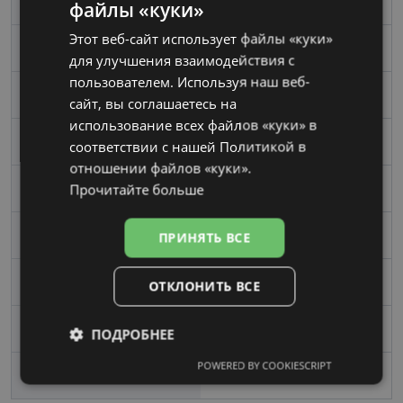
Бренд
VOGUE
файлы «куки»
LATVIAN
Этот веб-сайт использует файлы «куки»
RUSSIAN
Размер
55-17
для улучшения взаимодействия с
пользователем. Используя наш веб-
Размер
Средний
сайт, вы соглашаетесь на
использование всех файлов «куки» в
Цвет
gold
соответствии с нашей Политикой в ​​
отношении файлов «куки».
Прочитайте больше
Материал
Металл
Форма
Oвал / Круглый
ПРИНЯТЬ ВСЕ
Пол
Женские
ОТКЛОНИТЬ ВСЕ
Ширина линзы, mm
55
ПОДРОБНЕЕ
POWERED BY COOKIESCRIPT
Обязательные
Аналитические
Переносица, mm
17