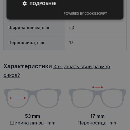
ПОДРОБНЕЕ
Пол
Женские
POWERED BY COOKIESCRIPT
Обязательные
Аналитические
Ширина линзы, mm
53
Целевые
Функциональные
Переносица, mm
17
Неклассифицированные
Характеристики
Как узнать свой размер
очков?
Обязательные
Аналитические
Целевые
Функциональные
53 mm
17 mm
Неклассифицированные
Ширина линзы, mm
Переносица, mm
Обязательные файлы «куки» позволяют