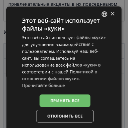
привлекательные акценты в их повседневном
облике.
×
Этот веб-сайт использует
файлы «куки»
LATVIAN
Информация о продукте
Этот веб-сайт использует файлы «куки»
RUSSIAN
для улучшения взаимодействия с
пользователем. Используя наш веб-
Бренд
YOUR LINE
сайт, вы соглашаетесь на
использование всех файлов «куки» в
Размер
53-17
соответствии с нашей Политикой в ​​
отношении файлов «куки».
Размер
Средний
Прочитайте больше
Цвет
br/gd
ПРИНЯТЬ ВСЕ
Материал
Металл
ОТКЛОНИТЬ ВСЕ
Форма
Угловой