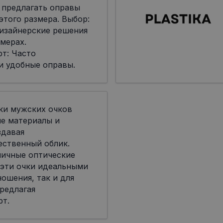
 предлагать оправы
я этого размера. Выбор:
дизайнерские решения
мерах.
т: Часто
и удобные оправы.
ки мужских очков
ые материалы и
здавая
ественный облик.
личные оптические
 эти очки идеальными
ошения, так и для
редлагая
рт.