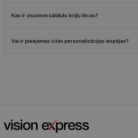
MR
Micro
Corp
.c.bi
Kas ir visuniversālākās briļļu lēcas?
MR
Micro
Corp
_clsk
.c.cla
Vai ir pieejamas citas personalizācijas iespējas?
test_cookie
Goog
.doub
_ttp
_fbp
Meta
Inc.
.visi
_ttp
SRM_B
Micro
Corp
.c.bi
ANONCHK
Micro
Corp
.c.cla
IDE
Goog
.doub
_gcl_au
Goog
.visi