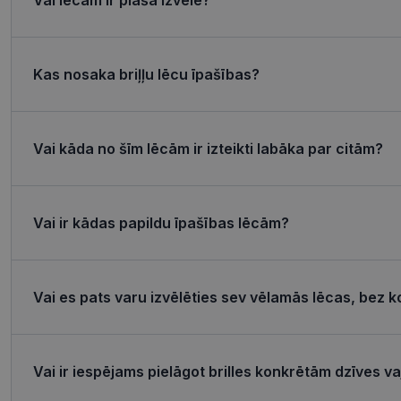
csrftoken
Kas nosaka briļļu lēcu īpašības?
CookieScriptConse
Vai kāda no šīm lēcām ir izteikti labāka par citām?
Название
Пров
Название
Название
ttcsid_CQJIS6BC7
Vai ir kādas papildu īpašības lēcām?
Дом
ttcsid
__kla_id
SM
.c.cla
MUID
_clck
Micro
Vai es pats varu izvēlēties sev vēlamās lēcas, bez k
Corp
.clari
_ga_4GQS506X8M
MUID
Micro
Corp
Vai ir iespējams pielāgot brilles konkrētām dzīves 
_ga
.bing