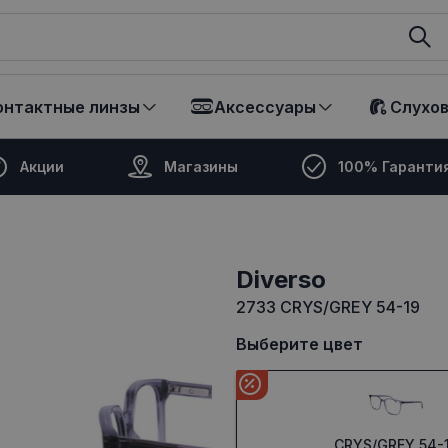
ikalā
онтактные линзы
Аксессуары
Слухо
Акции
Магазины
100% Гаранти
Diverso
2733 CRYS/GREY 54-19
Выберите цвет
CRYS/GREY 54-