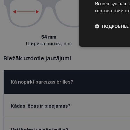
Используя наш в
соответствии с 
ПОДРОБНЕЕ
54 mm
Ширина линзы, mm
П
Обязательные
Biežāk uzdotie jautājumi
Kā nopirkt pareizas brilles?
Обязател
Обязательные файлы
учетной записью. В
Kādas lēcas ir pieejamas?
Название
shipping_country
Vai lēcām ir plaša izvēle?
_tt_enable_cookie