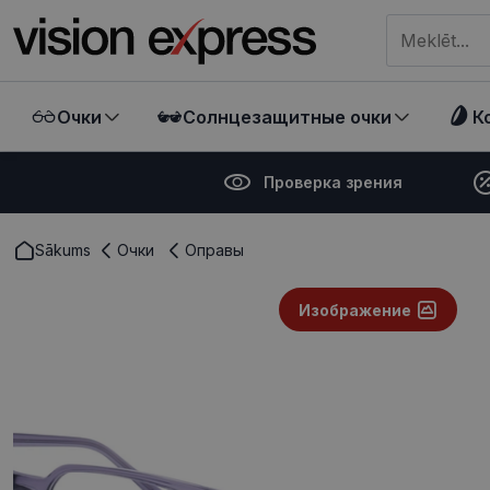
Meklēt visā ve
Очки
Солнцезащитные очки
К
Проверка зрения
Sākums
Очки
Оправы
Изображение