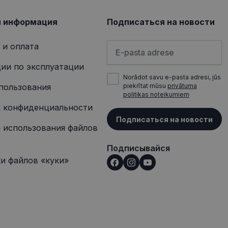
сещением
я информация
Подписаться на новости
Пожалуйста, введите свой а
 и оплата
ии по эксплуатации
Norādot savu e-pasta adresi, jūs
пользования
piekrītat mūsu
privātuma
politikas noteikumiem
 конфиденциальности
Подписаться на новости
 использования файлов
Подписывайся
и файлов «куки»