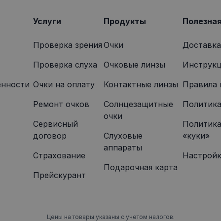
которую конечный пользователь мог видеть перед по
указанного веб-сайта.
Услуги
Продукты
Полезна
Проверка зрения
Очки
Доставка
Проверка слуха
Очковые линзы
Инструкц
енности
Oчки на оплату
Контактные линзы
Правила 
Ремонт очков
Солнцезащитные
Политика
очки
Сервисный
Политика
договор
Слуховые
«куки»
аппараты
Страхование
Настройк
Подарочная карта
Прейскурант
Цены на товары указаны с учетом налогов.