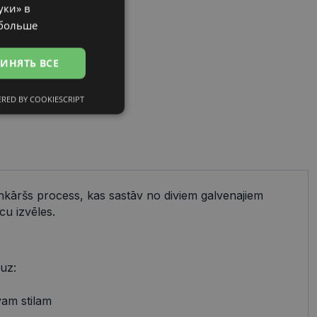
уки» в
RUSSIAN
 больше
ИНЯТЬ ВСЕ
RED BY COOKIESCRIPT
сифицированные
ienkāršs process, kas sastāv no diviem galvenajiem
ированные
cu izvēles.
тему и управление
и».
 uz:
avam stilam
references attiecībā