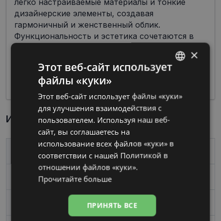
легко настраиваемые материалы и тонкие
дизайнерские элементы, создавая
гармоничный и женственный облик.
Функциональность и эстетика сочетаются в
этих моделях очков, предлагая женщинам не
×
только коррекцию зрения, но и стильные и
Этот веб-сайт использует
привлекательные акценты в их повседневном
файлы «куки»
облике.
LATVIAN
Этот веб-сайт использует файлы «куки»
RUSSIAN
для улучшения взаимодействия с
Информация о продукте
пользователем. Используя наш веб-
сайт, вы соглашаетесь на
использование всех файлов «куки» в
Бренд
DIVERSO
соответствии с нашей Политикой в ​​
отношении файлов «куки».
Размер
52-17
Прочитайте больше
Размер
Mаленький
ПРИНЯТЬ ВСЕ