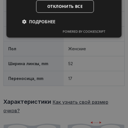
Цвет
bk/gd
ОТКЛОНИТЬ ВСЕ
Материал
Металл
ПОДРОБНЕЕ
POWERED BY COOKIESCRIPT
Обязательные
Аналитические
Форма
Угловой
Пол
Женские
Целевые
Функциональные
Ширина линзы, mm
52
Неклассифицированные
Переносица, mm
17
Характеристики
Как узнать свой размер
очков?
Обязательные
Аналитические
Целевые
Функциональные