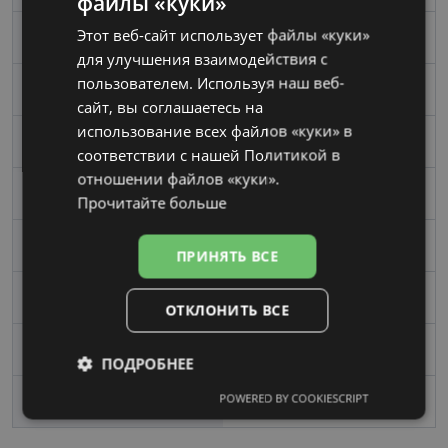
файлы «куки»
LATVIAN
Этот веб-сайт использует файлы «куки»
Размер
52-18
RUSSIAN
для улучшения взаимодействия с
пользователем. Используя наш веб-
Размер
Средний
сайт, вы соглашаетесь на
использование всех файлов «куки» в
Цвет
gd/burg
соответствии с нашей Политикой в ​​
отношении файлов «куки».
Материал
Металл
Прочитайте больше
Форма
Oвал / Круглый
ПРИНЯТЬ ВСЕ
Пол
Женские
ОТКЛОНИТЬ ВСЕ
Ширина линзы, mm
52
ПОДРОБНЕЕ
POWERED BY COOKIESCRIPT
Переносица, mm
18
Обязательные
Аналитические