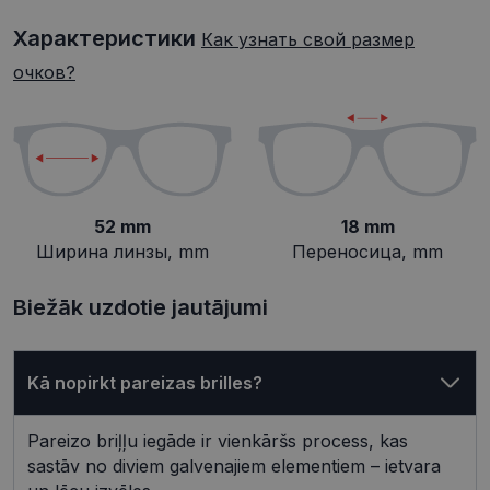
Характеристики
Как узнать свой размер
Целевые
Функциональные
очков?
Неклассифицированные
52 mm
18 mm
Ширина линзы, mm
Переносица, mm
Обязательные
Аналитические
Biežāk uzdotie jautājumi
Целевые
Функциональные
Неклассифицированные
Kā nopirkt pareizas brilles?
Обязательные файлы «куки» позволяют
выполнять основные функции веб-сайта, такие
как вход в систему и управление учетной
записью. Веб-сайт не может использоваться
Pareizo briļļu iegāde ir vienkāršs process, kas
должным образом без обязательных файлов
sastāv no diviem galvenajiem elementiem – ietvara
«куки».