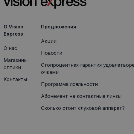
_gcl_au
Goog
.visi
O Vision
Предложения
Express
Акции
О нас
Новости
Магазины
Стопроцентная гарантия удовлетвор
оптики
очками
Контакты
Программа лояльности
Абонемент на контактные линзы
Сколько стоит слуховой аппарат?