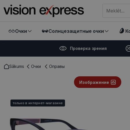
Meklēt visā ve
Очки
Солнцезащитные очки
К
Проверка зрения
Sākums
Очки
Оправы
Изображение
только в интернет-магазине