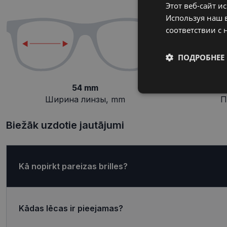
Этот веб-сайт и
Используя наш в
соответствии с 
ПОДРОБНЕЕ
54 mm
Обязательные
Ширина линзы, mm
П
Biežāk uzdotie jautājumi
Обязател
Kā nopirkt pareizas brilles?
Обязательные файлы
учетной записью. В
Название
Kādas lēcas ir pieejamas?
shipping_country