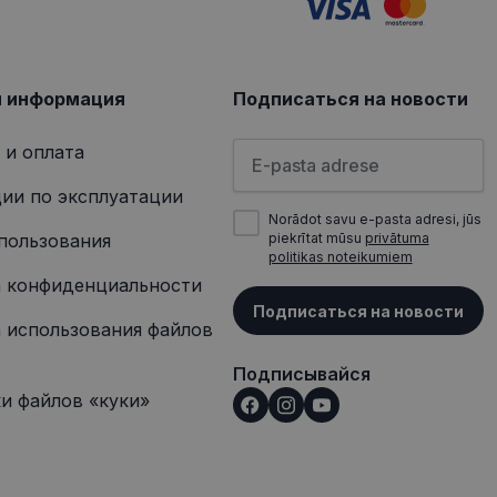
ит информацию о
 о любой рекламе,
сещением
я информация
Подписаться на новости
Пожалуйста, введите свой а
 и оплата
ии по эксплуатации
Norādot savu e-pasta adresi, jūs
пользования
piekrītat mūsu
privātuma
politikas noteikumiem
 конфиденциальности
Подписаться на новости
 использования файлов
Подписывайся
и файлов «куки»