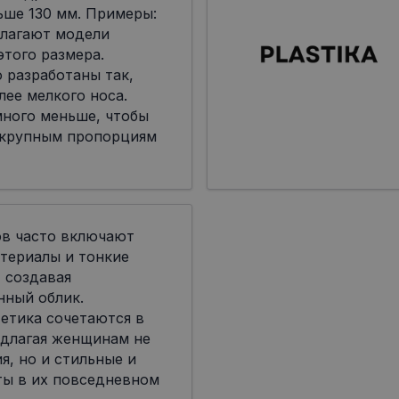
ьше 130 мм. Примеры:
лагают модели
я этого размера.
 разработаны так,
лее мелкого носа.
много меньше, чтобы
 крупным пропорциям
ов часто включают
териалы и тонкие
 создавая
нный облик.
етика сочетаются в
едлагая женщинам не
я, но и стильные и
ты в их повседневном