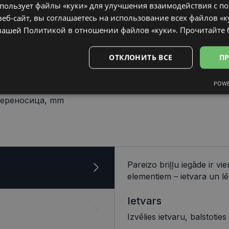
спользует файлы «куки» для улучшения взаимодействия с п
еб-сайт, вы соглашаетесь на использование всех файлов «к
нашей Политикой в ​​отношении файлов «куки».
Прочитайте
ОТКЛОНИТЬ ВСЕ
ПР
POWE
15 mm
Аналитические
Целевые
Функциональные
Неклас
ереносица, mm
ьные
Аналитические
Целевые
Функциональные
Неклассифиц
Pareizo briļļu iegāde ir v
elementiem – ietvara un lē
 «куки» позволяют выполнять основные функции веб-сайта, такие как вход в сис
еб-сайт не может использоваться должным образом без обязательных файлов «кук
Ietvars
Провайдер /
Срок
Описание
Домен
действия
Izvēlies ietvaru, balstoties
visionexpress.lv
1 год