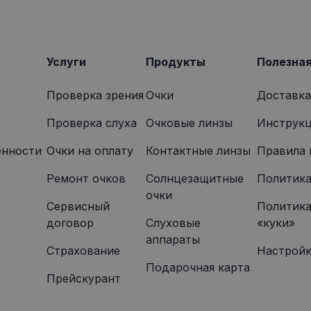
2 месяца
Этот файл cookie устанавливается Doubleclick и содерж
le LLC
4 недели
том, как конечный пользователь использует веб-сайт, и
onexpress.lv
которую конечный пользователь мог видеть перед по
указанного веб-сайта.
Услуги
Продукты
Полезна
Проверка зрения
Очки
Доставка
Проверка слуха
Очковые линзы
Инструкц
енности
Oчки на оплату
Контактные линзы
Правила 
Ремонт очков
Солнцезащитные
Политика
очки
Сервисный
Политика
договор
Слуховые
«куки»
аппараты
Страхование
Настройк
Подарочная карта
Прейскурант