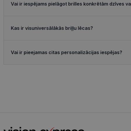
Vai ir iespējams pielāgot brilles konkrētām dzīves 
MR
Micro
Corp
.c.bi
Kas ir visuniversālākās briļļu lēcas?
MR
Micro
Corp
_clsk
.c.cla
test_cookie
Goog
.doub
Vai ir pieejamas citas personalizācijas iespējas?
_ttp
_fbp
Meta
Inc.
.visi
_ttp
SRM_B
Micro
Corp
.c.bi
ANONCHK
Micro
Corp
.c.cla
IDE
Goog
.doub