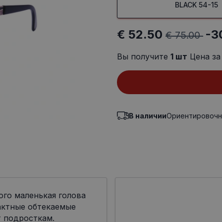
BLACK 54-15
€ 52.50
-3
€ 75.00
Вы получите
1
шт
Цена за
В наличии
Ориентировочн
ого маленькая голова
актные обтекаемые
 подросткам.