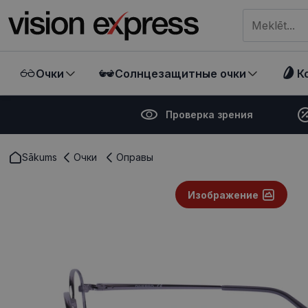
Meklēt visā ve
Очки
Солнцезащитные очки
К
Проверка зрения
Sākums
Очки
Оправы
Изображение