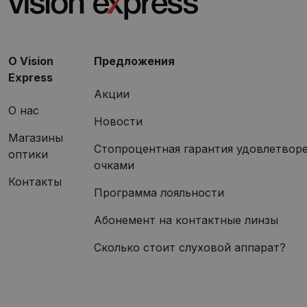
_gcl_au
Goog
.visi
O Vision
Предложения
Express
Акции
О нас
Новости
Магазины
Стопроцентная гарантия удовлетвор
оптики
очками
Контакты
Программа лояльности
Абонемент на контактные линзы
Сколько стоит слуховой аппарат?