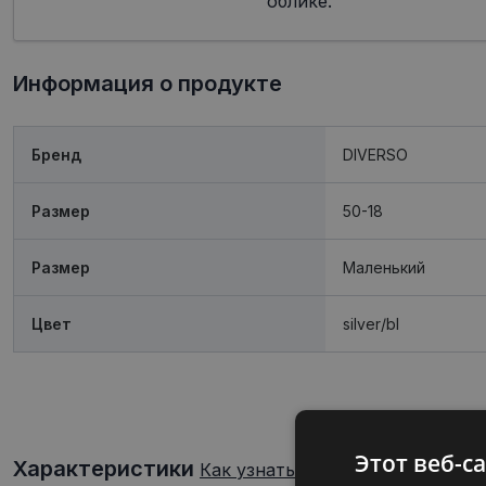
облике.
Информация о продукте
Бренд
DIVERSO
Размер
50-18
Размер
Mаленький
Цвет
silver/bl
Этот веб-с
Характеристики
Как узнать свой размер очков?