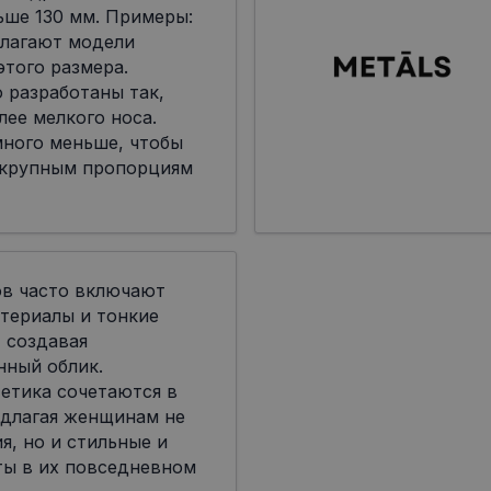
ьше 130 мм. Примеры:
лагают модели
я этого размера.
 разработаны так,
лее мелкого носа.
много меньше, чтобы
 крупным пропорциям
ов часто включают
териалы и тонкие
 создавая
нный облик.
етика сочетаются в
едлагая женщинам не
я, но и стильные и
ты в их повседневном