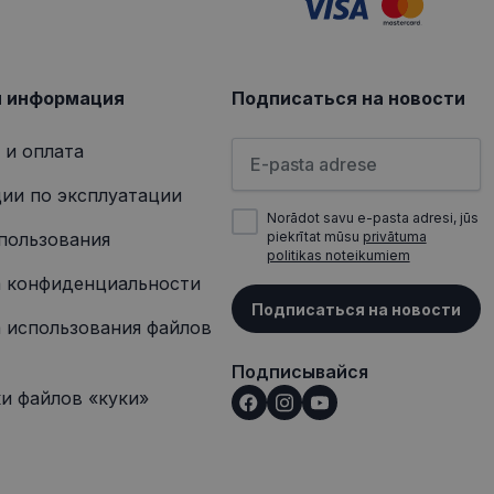
ит информацию о
 о любой рекламе,
сещением
я информация
Подписаться на новости
Пожалуйста, введите свой а
 и оплата
ии по эксплуатации
Norādot savu e-pasta adresi, jūs
пользования
piekrītat mūsu
privātuma
politikas noteikumiem
 конфиденциальности
Подписаться на новости
 использования файлов
Подписывайся
и файлов «куки»