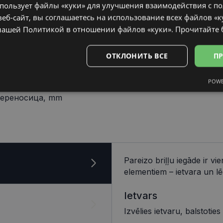
спользует файлы «куки» для улучшения взаимодействия с п
еб-сайт, вы соглашаетесь на использование всех файлов «к
нашей Политикой в ​​отношении файлов «куки».
Прочитайте
ОТКЛОНИТЬ ВСЕ
ПР
POWE
18 mm
Аналитические
Целевые
Функциональные
Неклас
ереносица, mm
ьные
Аналитические
Целевые
Функциональные
Неклассифиц
Pareizo briļļu iegāde ir v
elementiem – ietvara un lē
 «куки» позволяют выполнять основные функции веб-сайта, такие как вход в сис
еб-сайт не может использоваться должным образом без обязательных файлов «кук
Ietvars
Провайдер /
Срок
Описание
Домен
действия
Izvēlies ietvaru, balstoties
visionexpress.lv
1 год