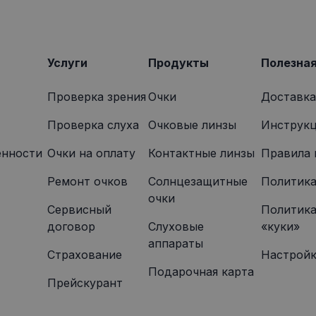
2 месяца
Этот файл cookie устанавливается Doubleclick и содерж
le LLC
4 недели
том, как конечный пользователь использует веб-сайт, и
onexpress.lv
которую конечный пользователь мог видеть перед по
указанного веб-сайта.
Услуги
Продукты
Полезна
Проверка зрения
Очки
Доставка
Проверка слуха
Очковые линзы
Инструкц
енности
Oчки на оплату
Контактные линзы
Правила 
Ремонт очков
Солнцезащитные
Политика
очки
Сервисный
Политика
договор
Слуховые
«куки»
аппараты
Страхование
Настройк
Подарочная карта
Прейскурант