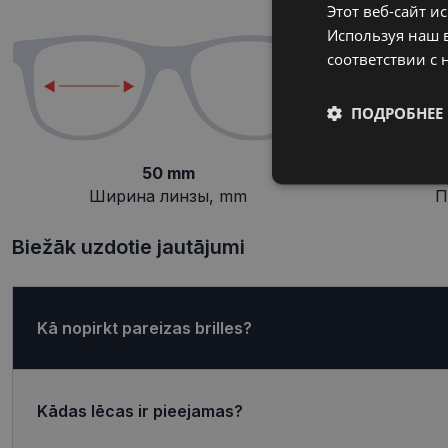
Этот веб-сайт и
Используя наш в
соответствии с 
ПОДРОБНЕЕ
50 mm
Обязательные
Ширина линзы, mm
П
Biežāk uzdotie jautājumi
Обязател
Kā nopirkt pareizas brilles?
Обязательные файлы
учетной записью. В
Название
Kādas lēcas ir pieejamas?
shipping_country