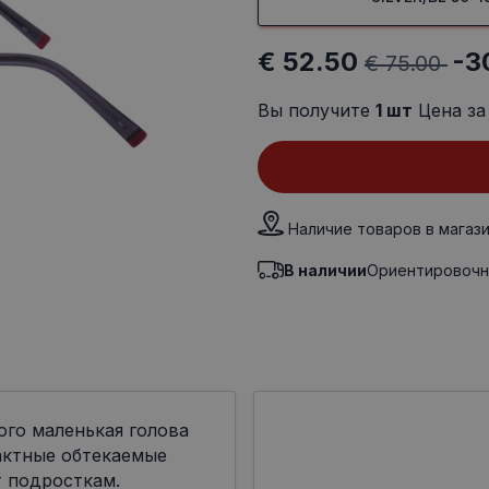
€ 52.50
-3
€ 75.00
Вы получите
1
шт
Цена за
Наличие товаров в магаз
В наличии
Ориентировочн
ого маленькая голова
актные обтекаемые
 подросткам.