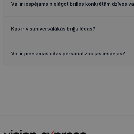
Vai ir iespējams pielāgot brilles konkrētām dzīves 
MR
Micro
Corp
.c.bi
Kas ir visuniversālākās briļļu lēcas?
MR
Micro
Corp
_clsk
.c.cla
test_cookie
Goog
.doub
Vai ir pieejamas citas personalizācijas iespējas?
_ttp
_fbp
Meta
Inc.
.visi
_ttp
SRM_B
Micro
Corp
.c.bi
ANONCHK
Micro
Corp
.c.cla
IDE
Goog
.doub