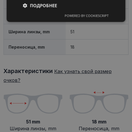
Форма
Oвал / Круглый
ПОДРОБНЕЕ
POWERED BY COOKIESCRIPT
Пол
Женские
Обязательные
Аналитические
Ширина линзы, mm
51
Целевые
Функциональные
Переносица, mm
18
Неклассифицированные
Характеристики
Как узнать свой размер
очков?
Обязательные
Аналитические
Целевые
Функциональные
51 mm
18 mm
Неклассифицированные
Ширина линзы, mm
Переносица, mm