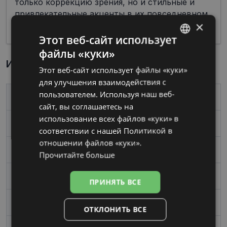
только коррекцию зрения, но и стильные и
привлекательные акценты в их повседневном
×
облике.
Этот веб-сайт использует
файлы «куки»
LATVIAN
Информация о продукте
Этот веб-сайт использует файлы «куки»
RUSSIAN
для улучшения взаимодействия с
пользователем. Используя наш веб-
Бренд
DIVERSO
сайт, вы соглашаетесь на
использование всех файлов «куки» в
Размер
51-18
соответствии с нашей Политикой в ​​
отношении файлов «куки».
Размер
Mаленький
Прочитайте больше
Цвет
black mos
ПРИНЯТЬ ВСЕ
Материал
Пластик
ОТКЛОНИТЬ ВСЕ