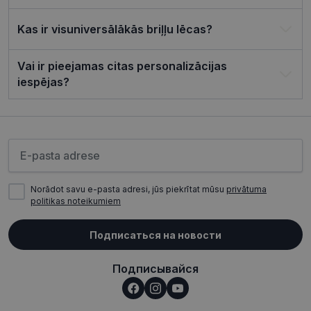
izmantots, lai
iekšējai analīzei.
izsekotu lietot
Kas ir visuniversālākās briļļu lēcas?
mijiedarbību 
MUID
1 год 3
Šis sīkfails tiek
Microsoft
iesaistīšanos
недели
plaši izmantots
Corporation
tīmekļa vietnē,
manā Microsoft
.clarity.ms
uzlabotu lieto
kā unikāls
Vai ir pieejamas citas personalizācijas
pieredzi un tī
lietotāja
vietnes
identifikators. To
iespējas?
funkcionalitāti
var iestatīt ar
iegultiem
_ga_4GQS506X8M
.visionexpress.lv
1 год 1
Google Analyti
Microsoft
месяц
izmanto šo sīkf
skriptiem. Tiek
lai saglabātu s
uzskatīts, ka
stāvokli.
sinhronizācija
Пожалуйста, введите свой адрес электронной почт
notiek daudzos
_ga
1 год 1
dažādos
Это имя файл
Google LLC
месяц
Microsoft
cookie связано
.visionexpress.lv
domēnos, ļaujot
Google Univer
lietotājiem
Analytics, ко
Norādot savu e-pasta adresi, jūs piekrītat mūsu
privātuma
izsekot.
является
politikas noteikumiem
значительны
обновлением
MUID
1 год
Šis sīkfails tiek
Microsoft
наиболее час
plaši izmantots
Corporation
используемо
Подписаться на новости
manā Microsoft
.bing.com
аналитическо
kā unikāls
службы Googl
lietotāja
Этот файл coo
identifikators. To
Подписывайся
используется 
var iestatīt ar
распознавани
iegultiem
уникальных
Microsoft
пользователе
skriptiem. Tiek