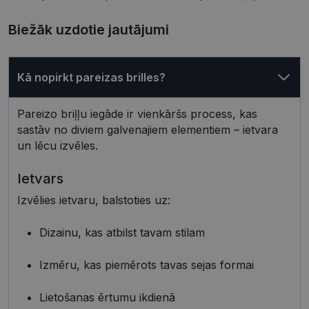
Biežāk uzdotie jautājumi
Kā nopirkt pareizas brilles?
Обязательные
Аналитические
Pareizo briļļu iegāde ir vienkāršs process, kas
Целевые
Функциональные
sastāv no diviem galvenajiem elementiem – ietvara
Неклассифицированные
un lēcu izvēles.
Обязательные файлы «куки» позволяют
выполнять основные функции веб-сайта, такие
Ietvars
как вход в систему и управление учетной
записью. Веб-сайт не может использоваться
Izvēlies ietvaru, balstoties uz:
должным образом без обязательных файлов
«куки».
Dizainu, kas atbilst tavam stilam
Провайдер /
Срок
Название
Описание
Домен
действия
Izmēru, kas piemērots tavas sejas formai
shipping_country
visionexpress.lv
1 год
_tt_enable_cookie
.visionexpress.lv
2 месяца
Šis sīkfails 
4 недели
izmantots, l
Lietošanas ērtumu ikdienā
atcerētos