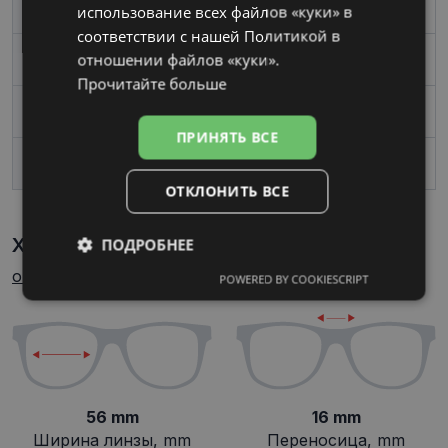
Материал
Металл
использование всех файлов «куки» в
соответствии с нашей Политикой в ​​
отношении файлов «куки».
Пол
Женские
Прочитайте больше
Ширина линзы, mm
56
ПРИНЯТЬ ВСЕ
Переносица, mm
16
ОТКЛОНИТЬ ВСЕ
Характеристики
ПОДРОБНЕЕ
Как узнать свой размер
очков?
POWERED BY COOKIESCRIPT
Обязательные
Аналитические
Целевые
Функциональные
56 mm
16 mm
Ширина линзы, mm
Переносица, mm
Неклассифицированные