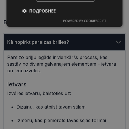
53 mm
17 mm
Ширина линзы, mm
Переносица, mm
ПОДРОБНЕЕ
POWERED BY COOKIESCRIPT
Biežāk uzdotie jautājumi
Обязательные
Аналитические
Kā nopirkt pareizas brilles?
Целевые
Функциональные
Pareizo briļļu iegāde ir vienkāršs process, kas
sastāv no diviem galvenajiem elementiem – ietvara
Неклассифицированные
un lēcu izvēles.
Ietvars
Izvēlies ietvaru, balstoties uz:
Dizainu, kas atbilst tavam stilam
Обязательные
Аналитические
Целевые
Функциональные
Izmēru, kas piemērots tavas sejas formai
Неклассифицированные