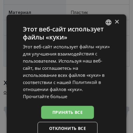
Материал
Пластик
×
Этот веб-сайт использует
Пол
Женские
файлы «куки»
LATVIAN
Ширина линзы, mm
53
Этот веб-сайт использует файлы «куки»
RUSSIAN
для улучшения взаимодействия с
Переносица, mm
17
пользователем. Используя наш веб-
сайт, вы соглашаетесь на
использование всех файлов «куки» в
соответствии с нашей Политикой в ​​
Характеристики
Как узнать свой размер
отношении файлов «куки».
очков?
Прочитайте больше
ПРИНЯТЬ ВСЕ
ОТКЛОНИТЬ ВСЕ